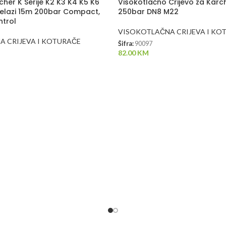
cher K Serije K2 K3 K4 K5 K6
Visokotlačno Crijevo za Kar
relazi 15m 200bar Compact,
250bar DN8 M22
ntrol
VISOKOTLAČNA CRIJEVA I KO
 CRIJEVA I KOTURAČE
Šifra:
90097
82.00
KM