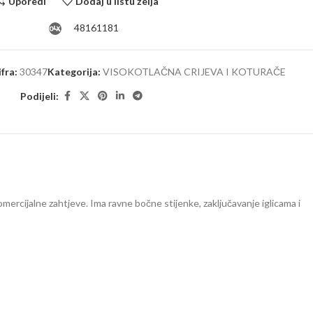
Uporedi
Dodaj u listu želja
48161181
ifra:
30347
Kategorija:
VISOKOTLAČNA CRIJEVA I KOTURAČE
Podijeli:
mercijalne zahtjeve. Ima ravne bočne stijenke, zaključavanje iglicama i