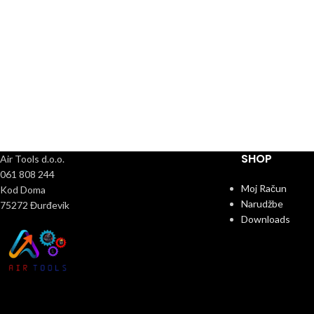
SHOP
Air Tools d.o.o.
061 808 244
Moj Račun
Kod Doma
Narudžbe
75272 Đurđevik
Downloads