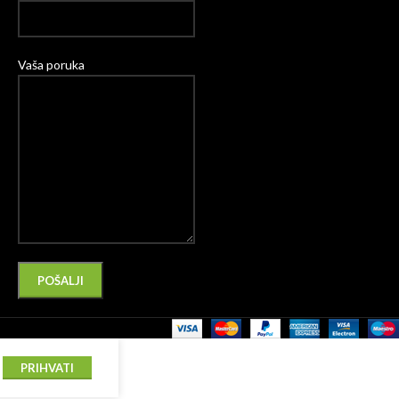
Vaša poruka
Please leave this field empty.
Alternative:
PRIHVATI