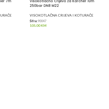
cher 7m
Visokotlačno Crijevo za Karcher 10m
250bar DN8 M22
TURAČE
VISOKOTLAČNA CRIJEVA I KOTURAČE
Šifra:
90047
105.00
KM