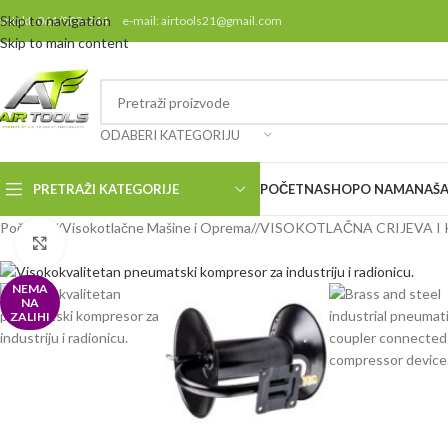
Skip to navigation
ontakt: 061/808-244 e-mail: airtools21@gmail.com
Skip to main content
ODABERI KATEGORIJU
PRETRAŽI KATEGORIJE
POČETNA
SHOP
O NAMA
NAŠA
Početna
/
Visokotlačne Mašine i Oprema
/
VISOKOTLAČNA CRIJEVA I
Klikni da uvećaš
NEMA
NA
ZALIHI