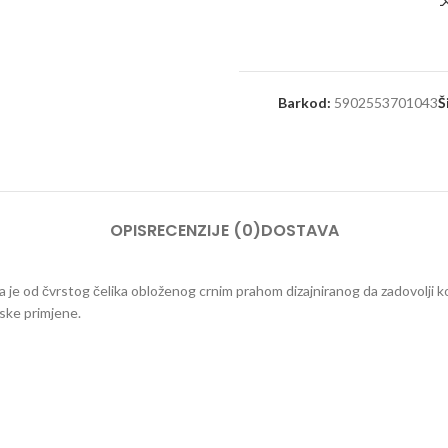
Barkod:
5902553701043
Š
OPIS
RECENZIJE (0)
DOSTAVA
 je od čvrstog čelika obloženog crnim prahom dizajniranog da zadovolji ko
jske primjene.