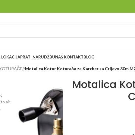
 LOKACIJA
PRATI NARUDŽBU
NAŠ KONTAKT
BLOG
 KOTURAČE
/
Motalica Kotur Koturača za Karcher za Crijevo 30m M
Motalica Ko
C