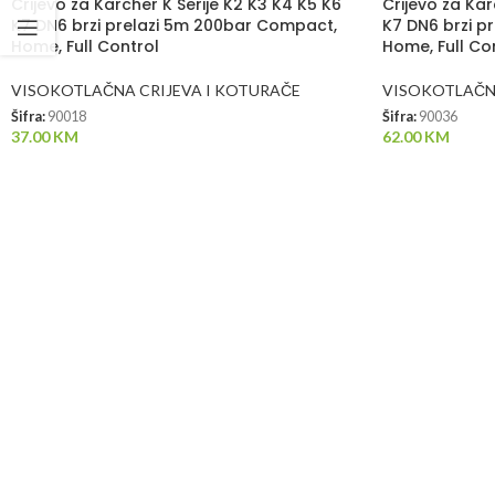
Crijevo za Karcher K Serije K2 K3 K4 K5 K6
Crijevo za Kar
K7 DN6 brzi prelazi 5m 200bar Compact,
K7 DN6 brzi p
Home, Full Control
Home, Full Co
VISOKOTLAČNA CRIJEVA I KOTURAČE
VISOKOTLAČNA
Šifra:
90018
Šifra:
90036
37.00
KM
62.00
KM