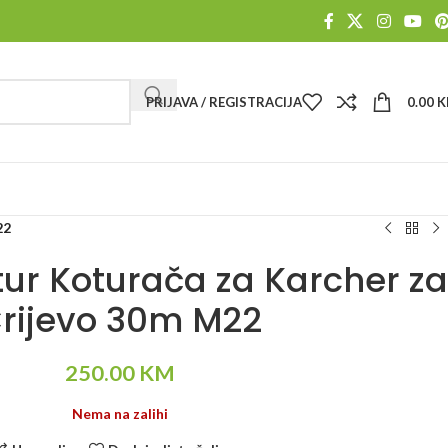
PRIJAVA / REGISTRACIJA
0.00
K
22
tur Koturača za Karcher za
rijevo 30m M22
250.00
KM
Nema na zalihi