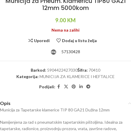
Municija za Pneum. Klamericu TIP80 GA21
12mm 5000kom
9.00
KM
Nema na zalihi
Uporedi
Dodaj u listu želja
57130428
Barkod:
5904422427030
Šifra:
70410
Kategorija:
MUNICIJA ZA KLAMERICE I HEFTALICE
Podijeli:
Opis
Municija za Tapetarske klamerice TIP 80 GA21 Dužina 12mm
Namijenjena za rad s pneumatskim tapetarskim pištoljima. Idealna za
tapetarske, radionice, proizvodnju prozora, vrata, završne radove,