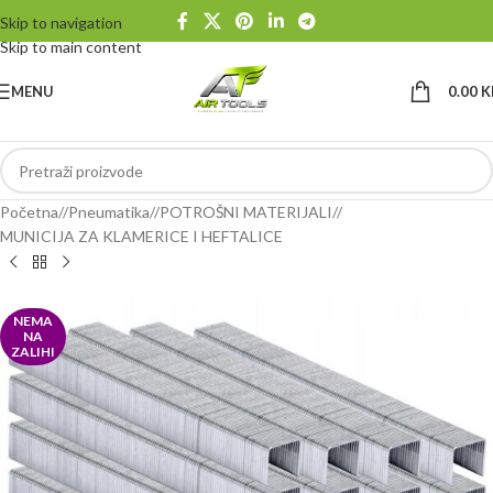
Skip to navigation
Skip to main content
MENU
0.00
K
Početna
/
Pneumatika
/
POTROŠNI MATERIJALI
/
MUNICIJA ZA KLAMERICE I HEFTALICE
NEMA
NA
ZALIHI