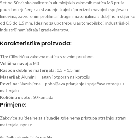
Set od 50 visokokvalitetnih aluminijskih zakovnih matica M3 pruža
pouzdano rješenje za stvaranje trajnih i preciznih navojnih spojeva u
limovima, zatvorenim profilima i drugim materijalima s debljinom stijenke
od 0,5 do 1,5 mm. Idealno za upotrebu u automobilskoj, industrijskoj,
industriji namještaja i građevinarstvu.
Karakteristike proizvoda:
Tip:
Cilindrična zakovna matica s ravnim prirubom
Veličina navoja:
M3
Raspon debljine materijala:
0,5 – 1,5 mm
Materijal:
Aluminij – lagan i otporan na koroziju
Površina:
Nazubljena – poboljšava prianjanje i sprječava rotaciju u
materijalu
Količina u setu:
50 komada
Primjene:
Zakovice su idealne za situacije gdje nema pristupa stražnjoj strani
materijala, npr. u:
čeličnih i aluminijskih profila,