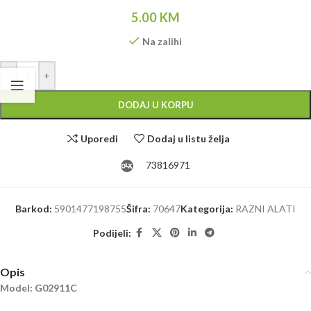
5.00
KM
Na zalihi
Alternative:
-
+
DODAJ U KORPU
Uporedi
Dodaj u listu želja
73816971
Barkod:
5901477198755
Šifra:
70647
Kategorija:
RAZNI ALATI
Podijeli:
Opis
Model: G02911C