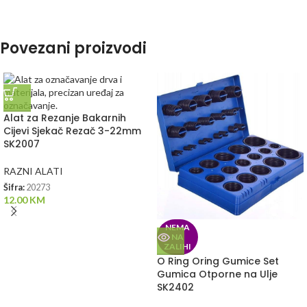
Povezani proizvodi
Alat za Rezanje Bakarnih
Cijevi Sjekač Rezač 3-22mm
SK2007
RAZNI ALATI
Šifra:
20273
12.00
KM
NEMA
NA
ZALIHI
O Ring Oring Gumice Set
Gumica Otporne na Ulje
SK2402