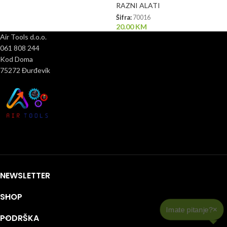
RAZNI ALATI
Šifra:
70016
20.00
KM
Air Tools d.o.o.
061 808 244
Kod Doma
75272 Đurđevik
NEWSLETTER
SHOP
PODRŠKA