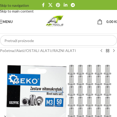
Skip to navigation
Skip to main content
MENU
0.00
K
Početna
/
Alati
/
OSTALI ALATI
/
RAZNI ALATI