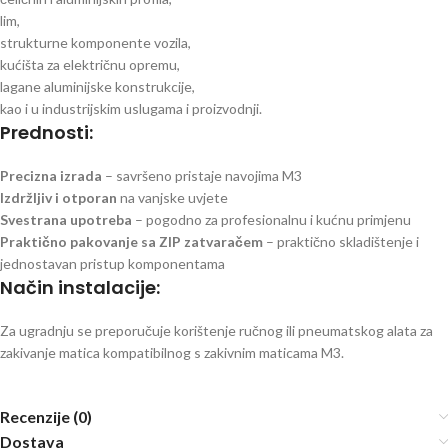
lim,
strukturne komponente vozila,
kućišta za električnu opremu,
lagane aluminijske konstrukcije,
kao i u industrijskim uslugama i proizvodnji.
Prednosti:
Precizna izrada
– savršeno pristaje navojima M3
Izdržljiv i otporan
na vanjske uvjete
Svestrana upotreba
– pogodno za profesionalnu i kućnu primjenu
Praktično pakovanje sa ZIP zatvaračem
– praktično skladištenje i
jednostavan pristup komponentama
Način instalacije:
Za ugradnju se preporučuje korištenje ručnog ili pneumatskog alata za
zakivanje matica kompatibilnog s zakivnim maticama M3.
Recenzije (0)
Dostava