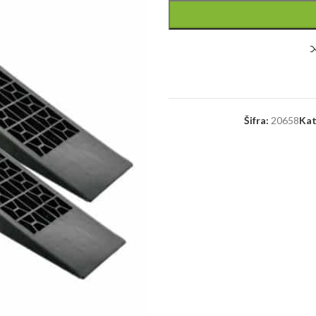
Šifra:
20658
Kat