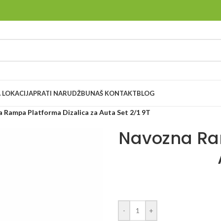
 LOKACIJA
PRATI NARUDŽBU
NAŠ KONTAKT
BLOG
 Rampa Platforma Dizalica za Auta Set 2/1 9T
Navozna Ram
-
+