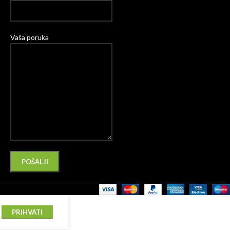
Vaša poruka
Please leave this field empty.
Alternative:
PRIHVATI