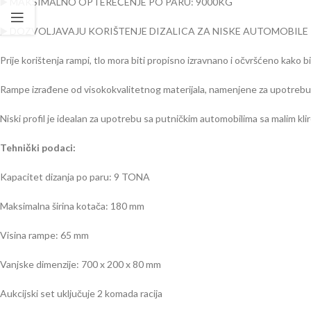
▶️ MAKSIMALNO OPTEREĆENJE PO PARU: 9000KG
▶️ DOZVOLJAVAJU KORIŠTENJE DIZALICA ZA NISKE AUTOMOBILE
Prije korištenja rampi, tlo mora biti propisno izravnano i očvršćeno kako 
Rampe izrađene od visokokvalitetnog materijala, namenjene za upotrebu
Niski profil je idealan za upotrebu sa putničkim automobilima sa malim klir
Tehnički podaci:
Kapacitet dizanja po paru: 9 TONA
Maksimalna širina kotača: 180 mm
Visina rampe: 65 mm
Vanjske dimenzije: 700 x 200 x 80 mm
Aukcijski set uključuje 2 komada racija