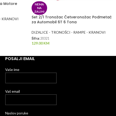
Za Motore
NEMA
NA
ZALIHI
Set 2/1 Tronožac Četveronožac Podmetač
 - KRANOVI
za Automobil 6T 6 Tona
DIZALICE - TRONOŠCI - RAMPE - KRANOVI
Šifra:
20321
129.00
KM
POSALJI EMAIL
Vaše ime
Vaš email
Naslov poruke