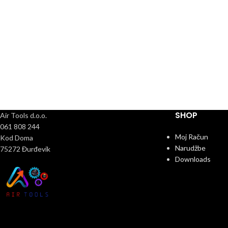
SHOP
Air Tools d.o.o.
061 808 244
Moj Račun
Kod Doma
Narudžbe
75272 Đurđevik
Downloads