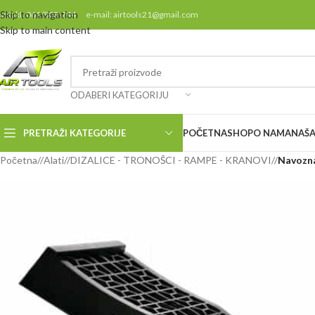
Skip to navigation
ontakt: 061/808-244 e-mail: airtools21@gmail.com
Skip to main content
ODABERI KATEGORIJU
PRETRAŽI KATEGORIJE
POČETNA
SHOP
O NAMA
NAŠA
Početna
/
Alati
/
DIZALICE - TRONOŠCI - RAMPE - KRANOVI
/
Navozna