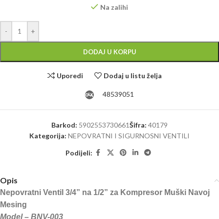
Na zalihi
Alternative:
-
+
DODAJ U KORPU
Uporedi
Dodaj u listu želja
48539051
Barkod:
5902553730661
Šifra:
40179
Kategorija:
NEPOVRATNI I SIGURNOSNI VENTILI
Podijeli:
Opis
Nepovratni Ventil 3/4” na 1/2” za Kompresor Muški Navoj
Mesing
Model – BNV-003