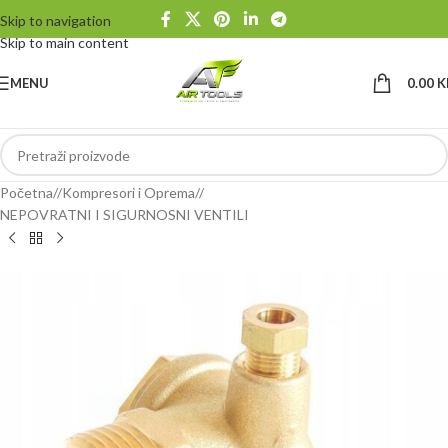
Skip to navigation
Skip to main content
MENU
0.00
K
Početna
/
Kompresori i Oprema
/
NEPOVRATNI I SIGURNOSNI VENTILI