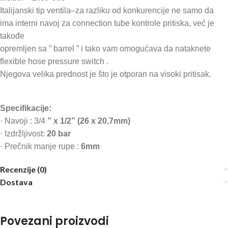
Italijanski tip ventila–za razliku od konkurencije ne samo da
ima interni navoj za connection tube kontrole pritiska, već je
takođe
opremljen sa ” barrel ” i tako vam omogućava da nataknete
flexible hose pressure switch .
Njegova velika prednost je što je otporan na visoki pritisak.
Specifikacije:
· Navoji : 3/4
” x 1/2” (26 x 20,7mm)
· Izdržljivost:
20 bar
· Prečnik manje rupe :
6mm
Recenzije (0)
Dostava
Povezani proizvodi