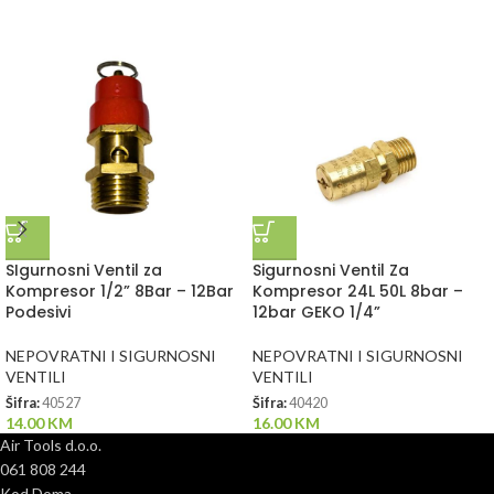
SIgurnosni Ventil za
Sigurnosni Ventil Za
Kompresor 1/2” 8Bar – 12Bar
Kompresor 24L 50L 8bar –
Podesivi
12bar GEKO 1/4”
NEPOVRATNI I SIGURNOSNI
NEPOVRATNI I SIGURNOSNI
VENTILI
VENTILI
Šifra:
40527
Šifra:
40420
14.00
KM
16.00
KM
Air Tools d.o.o.
061 808 244
Kod Doma