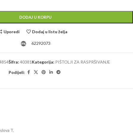
DODAJ U KORPU
Uporedi
Dodaj u listu želja
62292073
4854
Šifra:
40381
Kategorija:
PIŠTOLJI ZA RASPRŠIVANJE
Podijeli:
slova T.