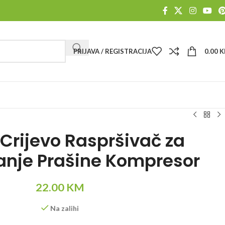
PRIJAVA / REGISTRACIJA
0.00
K
i Crijevo Raspršivač za
anje Prašine Kompresor
22.00
KM
Na zalihi