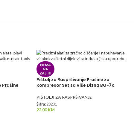
NEMA
NA
ZALIHI
Pištolj za Raspršivanje Prašine za
e Prašine
Kompresor Set sa Više Dizna BG-7K
PIŠTOLJI ZA RASPRŠIVANJE
Šifra:
20231
22.00
KM