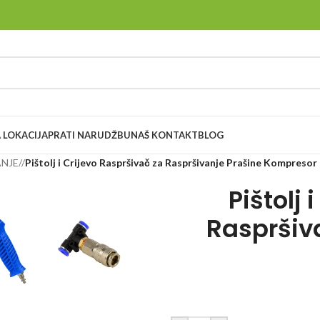
 LOKACIJA
PRATI NARUDŽBU
NAŠ KONTAKT
BLOG
ANJE
/
Pištolj i Crijevo Raspršivač za Raspršivanje Prašine Kompresor
Pištolj 
Raspršiv