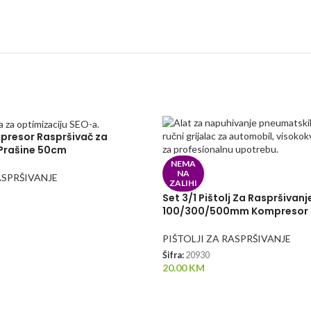
mpresor Raspršivač za
 Prašine 50cm
NEMA
NA
ASPRŠIVANJE
ZALIHI
Set 3/1 Pištolj Za Raspršivanj
100/300/500mm Kompresor
PIŠTOLJI ZA RASPRŠIVANJE
Šifra:
20930
20.00
KM