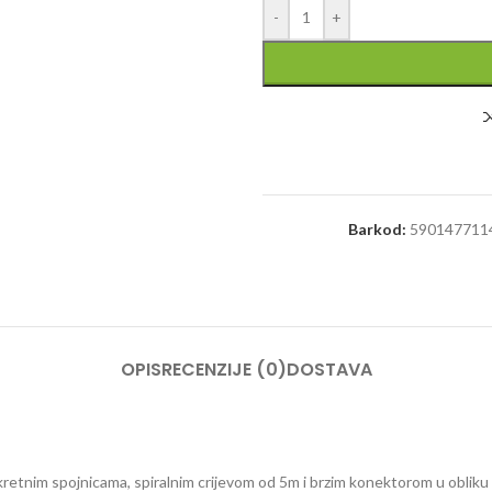
-
+
Barkod:
590147711
OPIS
RECENZIJE (0)
DOSTAVA
retnim spojnicama, spiralnim crijevom od 5m i brzim konektorom u obliku 