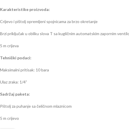
Karakteristike proizvoda:
Crijevo i pištolj opremljeni spojnicama za brzo okretanje
Brzi priključak u obliku slova T sa kugličnim automatskim zapornim venti
5 m crijeva
Tehnički podaci:
Maksimalni pritisak: 10 bara
Ulaz zraka: 1/4”
Sadržaj paketa:
Pištolj za puhanje sa čeličnom mlaznicom
5 m crijevo