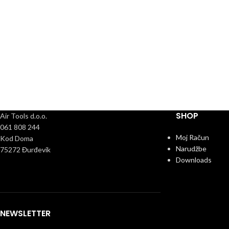
SHOP
Air Tools d.o.o.
061 808 244
Moj Račun
Kod Doma
Narudžbe
75272 Đurđevik
Downloads
NEWSLETTER