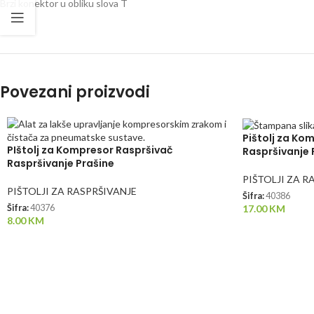
Brzi konektor u obliku slova T
Povezani proizvodi
Pištolj za Ko
PIštolj za Kompresor Raspršivač
Raspršivanje
Raspršivanje Prašine
PIŠTOLJI ZA R
PIŠTOLJI ZA RASPRŠIVANJE
Šifra:
40386
17.00
KM
Šifra:
40376
8.00
KM