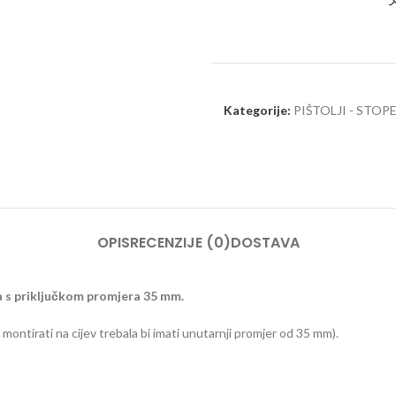
Kategorije:
PIŠTOLJI - STOPE
OPIS
RECENZIJE (0)
DOSTAVA
ča s priključkom promjera 35 mm.
 montirati na cijev trebala bi imati unutarnji promjer od 35 mm).