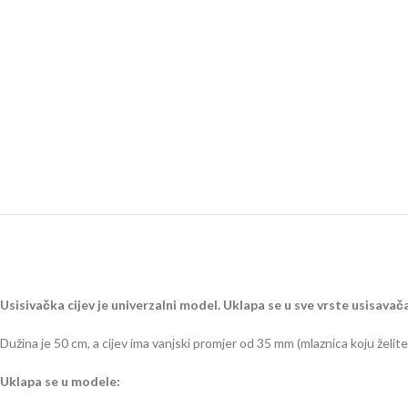
Usisivačka cijev je univerzalni model. Uklapa se u sve vrste usisava
Dužina je 50 cm, a cijev ima vanjski promjer od 35 mm (mlaznica koju želite
Uklapa se u modele: