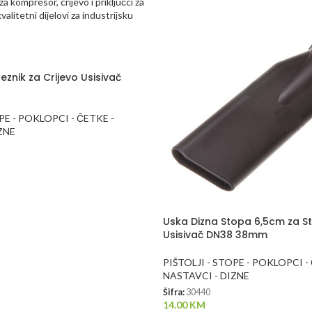
znik za Crijevo Usisivač
PE - POKLOPCI - ČETKE -
ZNE
Uska Dizna Stopa 6,5cm za S
Usisivač DN38 38mm
PIŠTOLJI - STOPE - POKLOPCI -
NASTAVCI - DIZNE
Šifra:
30440
14.00
KM