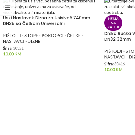
Uski Nastavak Dizna za Usisivač 740mm
NEMA
DN35 sa Četkom Univerzalni
NA
ZALIHI
Drška Ručka Ve
PIŠTOLJI - STOPE - POKLOPCI - ČETKE -
DN32 32mm
NASTAVCI - DIZNE
Šifra:
30351
PIŠTOLJI - STO
10.00
KM
NASTAVCI - DI
Šifra:
30416
10.00
KM