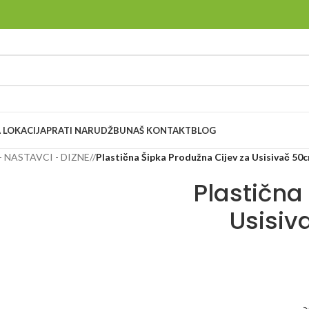
 LOKACIJA
PRATI NARUDŽBU
NAŠ KONTAKT
BLOG
- NASTAVCI - DIZNE
/
Plastična Šipka Produžna Cijev za Usisivač 
Plastična
Usisi