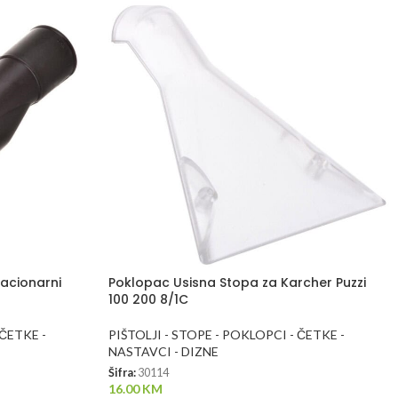
tacionarni
Poklopac Usisna Stopa za Karcher Puzzi
100 200 8/1C
 ČETKE -
PIŠTOLJI - STOPE - POKLOPCI - ČETKE -
NASTAVCI - DIZNE
Šifra:
30114
16.00
KM