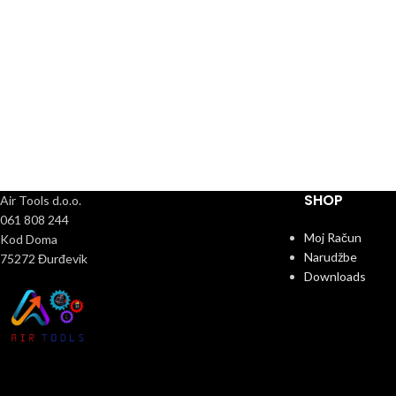
SHOP
Air Tools d.o.o.
061 808 244
Moj Račun
Kod Doma
Narudžbe
75272 Đurđevik
Downloads