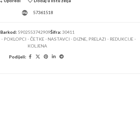
Uporedi
Dodaj u listu želja
57361518
Barkod:
5902553742909
Šifra:
30411
 - POKLOPCI - ČETKE - NASTAVCI - DIZNE
,
PRELAZI - REDUKCIJE -
KOLJENA
Podijeli: