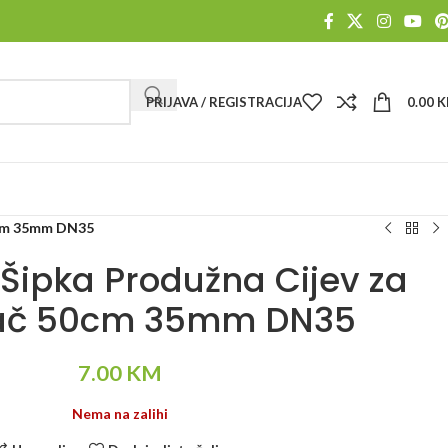
PRIJAVA / REGISTRACIJA
0.00
K
50cm 35mm DN35
 Šipka Produžna Cijev za
vač 50cm 35mm DN35
7.00
KM
Nema na zalihi