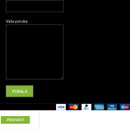
Vaša poruka
Please leave this field empty.
Alternative:
PRIHVATI