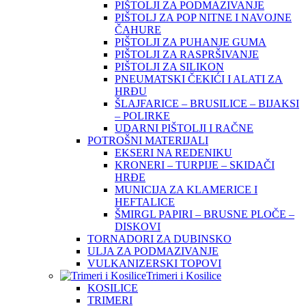
PIŠTOLJI ZA PODMAZIVANJE
PIŠTOLJ ZA POP NITNE I NAVOJNE
ČAHURE
PIŠTOLJI ZA PUHANJE GUMA
PIŠTOLJI ZA RASPRŠIVANJE
PIŠTOLJI ZA SILIKON
PNEUMATSKI ČEKIĆI I ALATI ZA
HRĐU
ŠLAJFARICE – BRUSILICE – BIJAKSI
– POLIRKE
UDARNI PIŠTOLJI I RAČNE
POTROŠNI MATERIJALI
EKSERI NA REDENIKU
KRONERI – TURPIJE – SKIDAČI
HRĐE
MUNICIJA ZA KLAMERICE I
HEFTALICE
ŠMIRGL PAPIRI – BRUSNE PLOČE –
DISKOVI
TORNADORI ZA DUBINSKO
ULJA ZA PODMAZIVANJE
VULKANIZERSKI TOPOVI
Trimeri i Kosilice
KOSILICE
TRIMERI