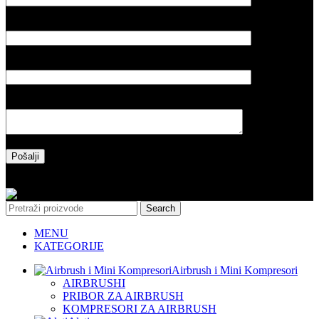
Vaš email
Naslov poruke
Vaša poruka
Please leave this field empty.
Copyright 2025 l Made by Salih&Sakinah
Search
MENU
KATEGORIJE
Airbrush i Mini Kompresori
AIRBRUSHI
PRIBOR ZA AIRBRUSH
KOMPRESORI ZA AIRBRUSH