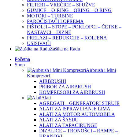
FILTERI – VREĆICE – SPUŽVE
GUMICE – O-RING – ORING – O RING
MOTORI – TURBINE
PAROČISTAČI I OPREMA
PIŠTOLJI – STOPE – POKLOPCI – ČETKE –
NASTAVCI – DIZNE
PRELAZI – REDUKCIJE – KOLJENA
USISIVAČI
Zaštita na Radu
Početna
Shop
Airbrush i Mini
Kompresori
AIRBRUSHI
PRIBOR ZA AIRBRUSH
KOMPRESORI ZA AIRBRUSH
Alati
AGREGATI – GENERATORI STRUJE
ALATI ZA ISPRAVLJANJE LIMA
ALATI ZA MOTOR AUTOMOBILA
ALATI ZA ŠASIJU
ALATI ZA TAPACIRUNGE
DIZALICE – TRONOŠCI – RAMPE –
KRANOVI