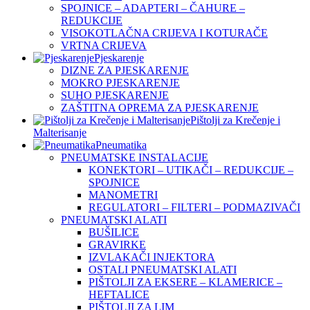
SPOJNICE – ADAPTERI – ČAHURE –
REDUKCIJE
VISOKOTLAČNA CRIJEVA I KOTURAČE
VRTNA CRIJEVA
Pjeskarenje
DIZNE ZA PJESKARENJE
MOKRO PJESKARENJE
SUHO PJESKARENJE
ZAŠTITNA OPREMA ZA PJESKARENJE
Pištolji za Krečenje i
Malterisanje
Pneumatika
PNEUMATSKE INSTALACIJE
KONEKTORI – UTIKAČI – REDUKCIJE –
SPOJNICE
MANOMETRI
REGULATORI – FILTERI – PODMAZIVAČI
PNEUMATSKI ALATI
BUŠILICE
GRAVIRKE
IZVLAKAČI INJEKTORA
OSTALI PNEUMATSKI ALATI
PIŠTOLJI ZA EKSERE – KLAMERICE –
HEFTALICE
PIŠTOLJI ZA LIM