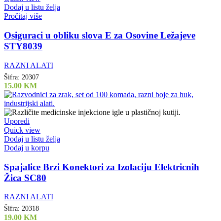
Dodaj u listu želja
Pročitaj više
Osiguraci u obliku slova E za Osovine Ležajeve
STY8039
RAZNI ALATI
Šifra:
20307
15.00
KM
Uporedi
Quick view
Dodaj u listu želja
Dodaj u korpu
Spajalice Brzi Konektori za Izolaciju Elektricnih
Žica SC80
RAZNI ALATI
Šifra:
20318
19.00
KM