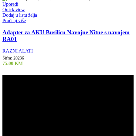
Uporedi
Quick view
Dodaj u listu želja
Pročitaj više
Adapter za AKU Busilicu Navojne Nitne s navojem
RA01
RAZNI ALATI
Šifra:
20236
75.00
KM
Air Tools d.o.o.
061 808 244
Kod Doma
75272 Đurđevik
Newsletter
Pretplatite se na naš newsletter.