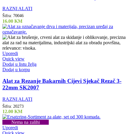
RAZNI ALATI
Šifra:
70046
16.00
KM
Uporedi
Quick view
Dodaj u listu želja
Dodaj u korpu
Alat za Rezanje Bakarnih Cijevi Sjekač Rezač 3-
22mm SK2007
RAZNI ALATI
Šifra:
20273
12.00
KM
Nema na zalihi
Uporedi
Quick view