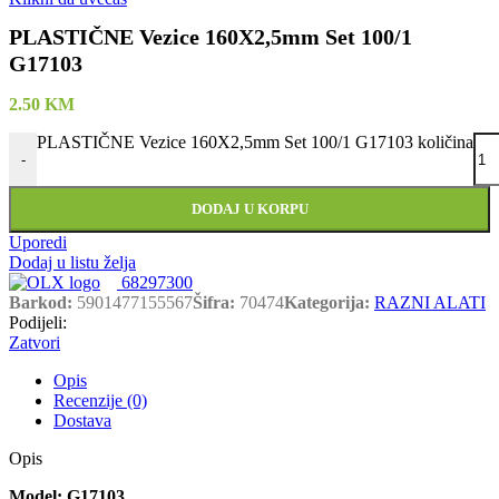
PLASTIČNE Vezice 160X2,5mm Set 100/1
G17103
2.50
KM
PLASTIČNE Vezice 160X2,5mm Set 100/1 G17103 količina
-
DODAJ U KORPU
Uporedi
Dodaj u listu želja
68297300
Barkod:
5901477155567
Šifra:
70474
Kategorija:
RAZNI ALATI
Podijeli:
Zatvori
Opis
Recenzije (0)
Dostava
Opis
Model: G17103