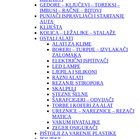
GEDORE – KLJUČEVI – TOREKSI –
IMBUSI – RAČNE – BITOVI
PUNJAČI ISPRAVLJAČI I STARTANJE
AUTA
KLIJEŠTA
KOLICA – LEŽALJKE – STALAŽE
OSTALI ALATI
ALATI ZA KLIME
BORERI – TURPIJE – IZVLAKAČI
ZALOMAKA
ELEKTRIČNI ISPITIVAČI
LED LAMPE
LJEPILA I SILIKONI
RAZNI ALATI
REZANJE STIROPORA
SKALPELI
STEZNE ŠELNE
ŠARAFCIGERI – ODVIJAČI
TORBE I KOFERI ZA ALAT
UREZNICE – NAREZNICE – REZAČI
MATICA
VAKUM HVATALJKE
ZEGER OSIGURAČI
PIŠTOLJI ZA VARENJE PLASTIKE
POLIRKE