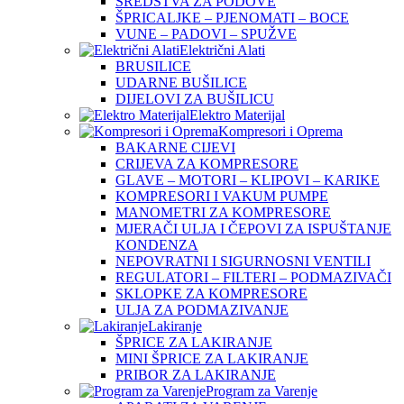
SREDSTVA ZA PODOVE
ŠPRICALJKE – PJENOMATI – BOCE
VUNE – PADOVI – SPUŽVE
Električni Alati
BRUSILICE
UDARNE BUŠILICE
DIJELOVI ZA BUŠILICU
Elektro Materijal
Kompresori i Oprema
BAKARNE CIJEVI
CRIJEVA ZA KOMPRESORE
GLAVE – MOTORI – KLIPOVI – KARIKE
KOMPRESORI I VAKUM PUMPE
MANOMETRI ZA KOMPRESORE
MJERAČI ULJA I ČEPOVI ZA ISPUŠTANJE
KONDENZA
NEPOVRATNI I SIGURNOSNI VENTILI
REGULATORI – FILTERI – PODMAZIVAČI
SKLOPKE ZA KOMPRESORE
ULJA ZA PODMAZIVANJE
Lakiranje
ŠPRICE ZA LAKIRANJE
MINI ŠPRICE ZA LAKIRANJE
PRIBOR ZA LAKIRANJE
Program za Varenje