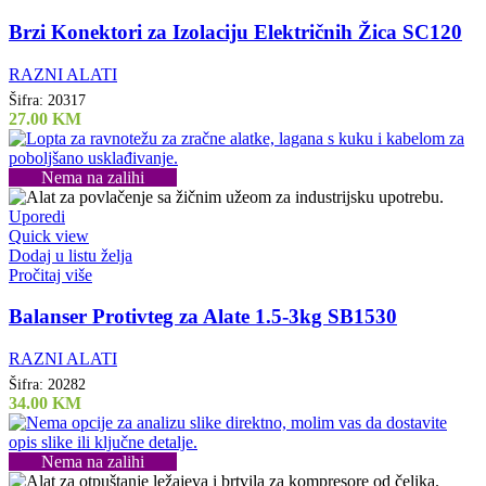
Brzi Konektori za Izolaciju Električnih Žica SC120
RAZNI ALATI
Šifra:
20317
27.00
KM
Nema na zalihi
Uporedi
Quick view
Dodaj u listu želja
Pročitaj više
Balanser Protivteg za Alate 1.5-3kg SB1530
RAZNI ALATI
Šifra:
20282
34.00
KM
Nema na zalihi