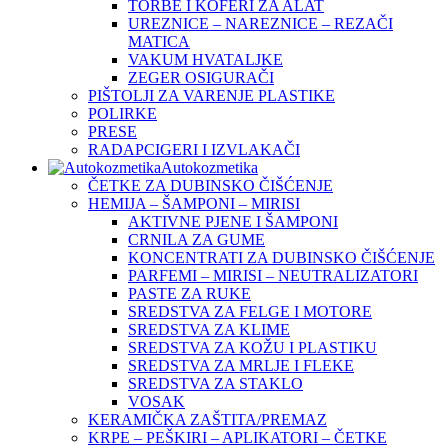
TORBE I KOFERI ZA ALAT
UREZNICE – NAREZNICE – REZAČI
MATICA
VAKUM HVATALJKE
ZEGER OSIGURAČI
PIŠTOLJI ZA VARENJE PLASTIKE
POLIRKE
PRESE
RADAPCIGERI I IZVLAKAČI
Autokozmetika
ČETKE ZA DUBINSKO ČIŠĆENJE
HEMIJA – ŠAMPONI – MIRISI
AKTIVNE PJENE I ŠAMPONI
CRNILA ZA GUME
KONCENTRATI ZA DUBINSKO ČIŠĆENJE
PARFEMI – MIRISI – NEUTRALIZATORI
PASTE ZA RUKE
SREDSTVA ZA FELGE I MOTORE
SREDSTVA ZA KLIME
SREDSTVA ZA KOŽU I PLASTIKU
SREDSTVA ZA MRLJE I FLEKE
SREDSTVA ZA STAKLO
VOSAK
KERAMIČKA ZAŠTITA/PREMAZ
KRPE – PEŠKIRI – APLIKATORI – ČETKE