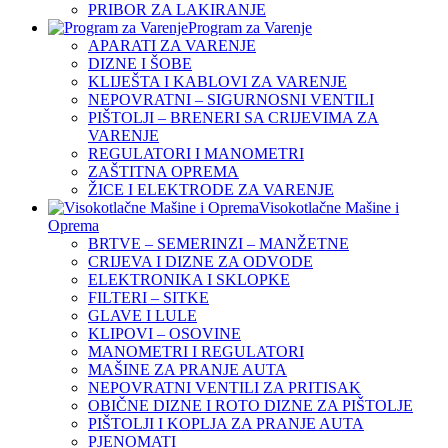
PRIBOR ZA LAKIRANJE
Program za Varenje
APARATI ZA VARENJE
DIZNE I ŠOBE
KLIJEŠTA I KABLOVI ZA VARENJE
NEPOVRATNI – SIGURNOSNI VENTILI
PIŠTOLJI – BRENERI SA CRIJEVIMA ZA
VARENJE
REGULATORI I MANOMETRI
ZAŠTITNA OPREMA
ŽICE I ELEKTRODE ZA VARENJE
Visokotlačne Mašine i
Oprema
BRTVE – SEMERINZI – MANŽETNE
CRIJEVA I DIZNE ZA ODVODE
ELEKTRONIKA I SKLOPKE
FILTERI – SITKE
GLAVE I LULE
KLIPOVI – OSOVINE
MANOMETRI I REGULATORI
MAŠINE ZA PRANJE AUTA
NEPOVRATNI VENTILI ZA PRITISAK
OBIČNE DIZNE I ROTO DIZNE ZA PIŠTOLJE
PIŠTOLJI I KOPLJA ZA PRANJE AUTA
PJENOMATI