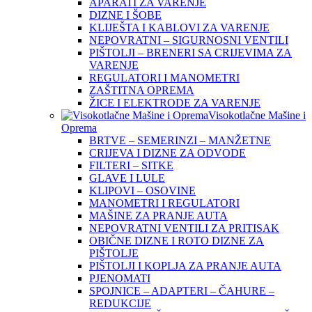
APARATI ZA VARENJE
DIZNE I ŠOBE
KLIJEŠTA I KABLOVI ZA VARENJE
NEPOVRATNI – SIGURNOSNI VENTILI
PIŠTOLJI – BRENERI SA CRIJEVIMA ZA
VARENJE
REGULATORI I MANOMETRI
ZAŠTITNA OPREMA
ŽICE I ELEKTRODE ZA VARENJE
Visokotlačne Mašine i
Oprema
BRTVE – SEMERINZI – MANŽETNE
CRIJEVA I DIZNE ZA ODVODE
FILTERI – SITKE
GLAVE I LULE
KLIPOVI – OSOVINE
MANOMETRI I REGULATORI
MAŠINE ZA PRANJE AUTA
NEPOVRATNI VENTILI ZA PRITISAK
OBIČNE DIZNE I ROTO DIZNE ZA
PIŠTOLJE
PIŠTOLJI I KOPLJA ZA PRANJE AUTA
PJENOMATI
SPOJNICE – ADAPTERI – ČAHURE –
REDUKCIJE