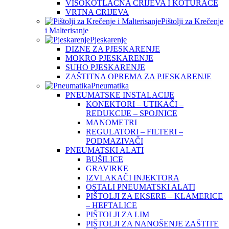
VISOKOTLAČNA CRIJEVA I KOTURAČE
VRTNA CRIJEVA
Pištolji za Krečenje
i Malterisanje
Pjeskarenje
DIZNE ZA PJESKARENJE
MOKRO PJESKARENJE
SUHO PJESKARENJE
ZAŠTITNA OPREMA ZA PJESKARENJE
Pneumatika
PNEUMATSKE INSTALACIJE
KONEKTORI – UTIKAČI –
REDUKCIJE – SPOJNICE
MANOMETRI
REGULATORI – FILTERI –
PODMAZIVAČI
PNEUMATSKI ALATI
BUŠILICE
GRAVIRKE
IZVLAKAČI INJEKTORA
OSTALI PNEUMATSKI ALATI
PIŠTOLJI ZA EKSERE – KLAMERICE
– HEFTALICE
PIŠTOLJI ZA LIM
PIŠTOLJI ZA NANOŠENJE ZAŠTITE