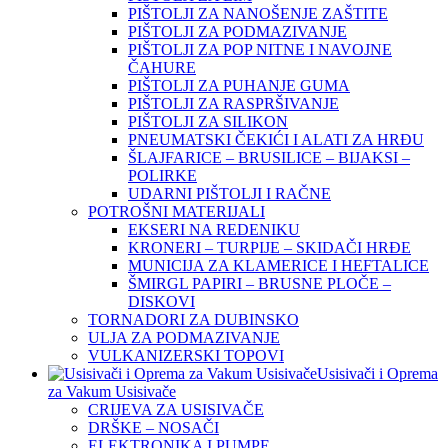
PIŠTOLJI ZA NANOŠENJE ZAŠTITE
PIŠTOLJI ZA PODMAZIVANJE
PIŠTOLJI ZA POP NITNE I NAVOJNE
ČAHURE
PIŠTOLJI ZA PUHANJE GUMA
PIŠTOLJI ZA RASPRŠIVANJE
PIŠTOLJI ZA SILIKON
PNEUMATSKI ČEKIĆI I ALATI ZA HRĐU
ŠLAJFARICE – BRUSILICE – BIJAKSI –
POLIRKE
UDARNI PIŠTOLJI I RAČNE
POTROŠNI MATERIJALI
EKSERI NA REDENIKU
KRONERI – TURPIJE – SKIDAČI HRĐE
MUNICIJA ZA KLAMERICE I HEFTALICE
ŠMIRGL PAPIRI – BRUSNE PLOČE –
DISKOVI
TORNADORI ZA DUBINSKO
ULJA ZA PODMAZIVANJE
VULKANIZERSKI TOPOVI
Usisivači i Oprema
za Vakum Usisivače
CRIJEVA ZA USISIVAČE
DRŠKE – NOSAČI
ELEKTRONIKA I PUMPE