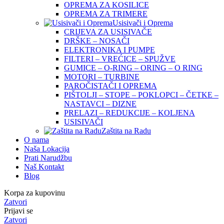
OPREMA ZA KOSILICE
OPREMA ZA TRIMERE
Usisivači i Oprema
CRIJEVA ZA USISIVAČE
DRŠKE – NOSAČI
ELEKTRONIKA I PUMPE
FILTERI – VREĆICE – SPUŽVE
GUMICE – O-RING – ORING – O RING
MOTORI – TURBINE
PAROČISTAČI I OPREMA
PIŠTOLJI – STOPE – POKLOPCI – ČETKE –
NASTAVCI – DIZNE
PRELAZI – REDUKCIJE – KOLJENA
USISIVAČI
Zaštita na Radu
O nama
Naša Lokacija
Prati Narudžbu
Naš Kontakt
Blog
Korpa za kupovinu
Zatvori
Prijavi se
Zatvori