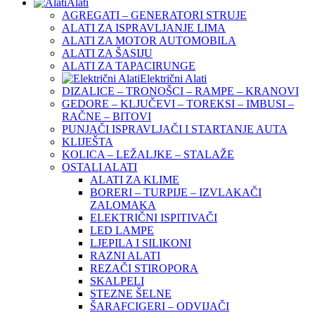
Alati
AGREGATI – GENERATORI STRUJE
ALATI ZA ISPRAVLJANJE LIMA
ALATI ZA MOTOR AUTOMOBILA
ALATI ZA ŠASIJU
ALATI ZA TAPACIRUNGE
Električni Alati
DIZALICE – TRONOŠCI – RAMPE – KRANOVI
GEDORE – KLJUČEVI – TOREKSI – IMBUSI –
RAČNE – BITOVI
PUNJAČI ISPRAVLJAČI I STARTANJE AUTA
KLIJEŠTA
KOLICA – LEŽALJKE – STALAŽE
OSTALI ALATI
ALATI ZA KLIME
BORERI – TURPIJE – IZVLAKAČI
ZALOMAKA
ELEKTRIČNI ISPITIVAČI
LED LAMPE
LJEPILA I SILIKONI
RAZNI ALATI
REZAČI STIROPORA
SKALPELI
STEZNE ŠELNE
ŠARAFCIGERI – ODVIJAČI