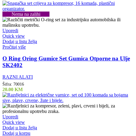
Nema na zalihi
Uporedi
Quick view
Dodaj u listu želja
Pročitaj više
O Ring Oring Gumice Set Gumica Otporne na Ulje
SK2402
RAZNI ALATI
Šifra:
70016
20.00
KM
Uporedi
Quick view
Dodaj u listu želja
Dodaj u korpu