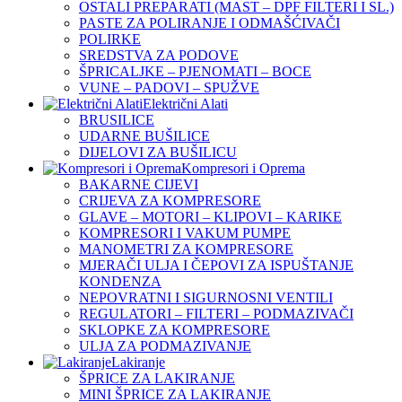
OSTALI PREPARATI (MAST – DPF FILTERI I SL.)
PASTE ZA POLIRANJE I ODMAŠĆIVAČI
POLIRKE
SREDSTVA ZA PODOVE
ŠPRICALJKE – PJENOMATI – BOCE
VUNE – PADOVI – SPUŽVE
Električni Alati
BRUSILICE
UDARNE BUŠILICE
DIJELOVI ZA BUŠILICU
Kompresori i Oprema
BAKARNE CIJEVI
CRIJEVA ZA KOMPRESORE
GLAVE – MOTORI – KLIPOVI – KARIKE
KOMPRESORI I VAKUM PUMPE
MANOMETRI ZA KOMPRESORE
MJERAČI ULJA I ČEPOVI ZA ISPUŠTANJE
KONDENZA
NEPOVRATNI I SIGURNOSNI VENTILI
REGULATORI – FILTERI – PODMAZIVAČI
SKLOPKE ZA KOMPRESORE
ULJA ZA PODMAZIVANJE
Lakiranje
ŠPRICE ZA LAKIRANJE
MINI ŠPRICE ZA LAKIRANJE