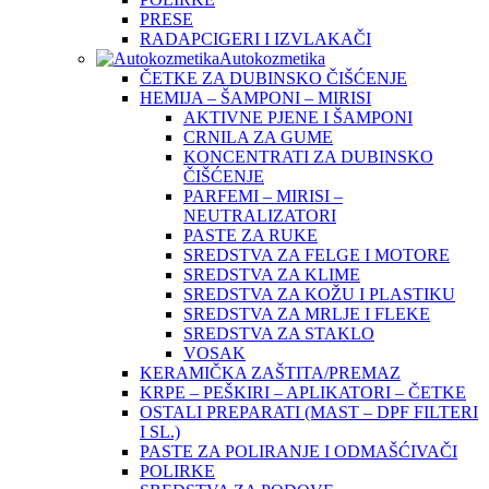
PRESE
RADAPCIGERI I IZVLAKAČI
Autokozmetika
ČETKE ZA DUBINSKO ČIŠĆENJE
HEMIJA – ŠAMPONI – MIRISI
AKTIVNE PJENE I ŠAMPONI
CRNILA ZA GUME
KONCENTRATI ZA DUBINSKO
ČIŠĆENJE
PARFEMI – MIRISI –
NEUTRALIZATORI
PASTE ZA RUKE
SREDSTVA ZA FELGE I MOTORE
SREDSTVA ZA KLIME
SREDSTVA ZA KOŽU I PLASTIKU
SREDSTVA ZA MRLJE I FLEKE
SREDSTVA ZA STAKLO
VOSAK
KERAMIČKA ZAŠTITA/PREMAZ
KRPE – PEŠKIRI – APLIKATORI – ČETKE
OSTALI PREPARATI (MAST – DPF FILTERI
I SL.)
PASTE ZA POLIRANJE I ODMAŠĆIVAČI
POLIRKE