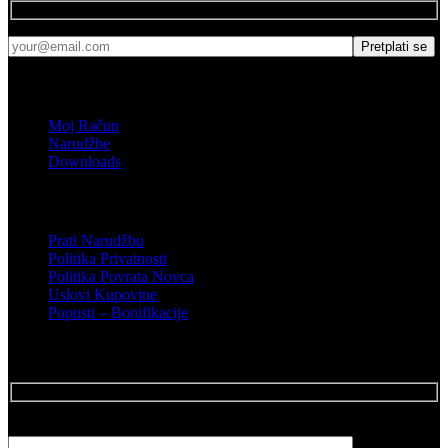
Shop
Moj Račun
Narudžbe
Downloads
Podrška
Prati Narudžbu
Politika Privatnosti
Politika Povrata Novca
Uslovi Kupovine
Popusti – Bonifikacije
Posalji Email
Vaše ime