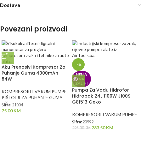
Dostava
Povezani proizvodi
-4%
Aku Prenosivi Kompresor Za
Puhanje Guma 4000mAh
NEMA
84W
NA
ZALIHI
Pumpa Za Vodu Hidrofor
KOMPRESORI I VAKUM PUMPE
,
Hidropak 24L 1100W J100S
PIŠTOLJI ZA PUHANJE GUMA
G81513 Geko
Šifra:
21004
75.00
KM
KOMPRESORI I VAKUM PUMPE
Šifra:
20992
283.50
KM
295.00
KM