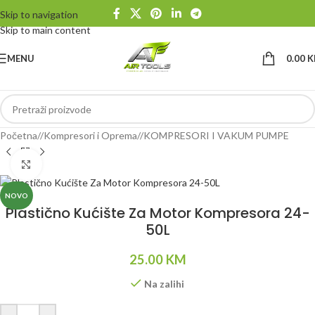
Skip to navigation
Skip to main content
MENU
0.00
K
Početna
/
Kompresori i Oprema
/
KOMPRESORI I VAKUM PUMPE
Klikni da uvećaš
NOVO
Plastično Kućište Za Motor Kompresora 24-
50L
25.00
KM
Na zalihi
Alternative: