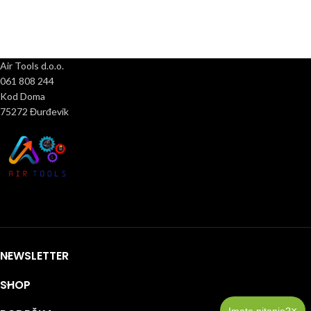
Air Tools d.o.o.
061 808 244
Kod Doma
75272 Đurđevik
NEWSLETTER
SHOP
×
Imate pitanje?