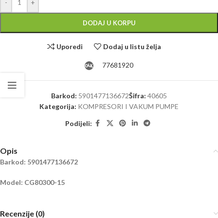
-
+
DODAJ U KORPU
Uporedi
Dodaj u listu želja
77681920
Barkod:
5901477136672
Šifra:
40605
Kategorija:
KOMPRESORI I VAKUM PUMPE
Podijeli:
Opis
Barkod: 5901477136672
Model: CG80300-15
Recenzije (0)