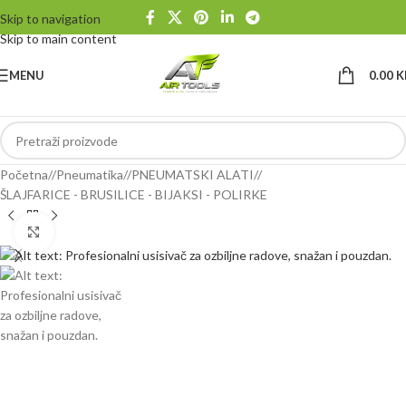
Skip to navigation
Skip to main content
MENU
0.00
K
Početna
/
Pneumatika
/
PNEUMATSKI ALATI
/
ŠLAJFARICE - BRUSILICE - BIJAKSI - POLIRKE
Klikni da uvećaš