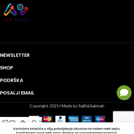
NEWSLETTER
SHOP
PODRŠKA
POSALJI EMAIL
Copyright 2025 l Made by Salih&Sakinah
Koristimo kolačiće u cilju poboljšanja iskustva na našem web sajtu.
Shop
Lista želja
Korpa
Moj račun
Bočna Traka
Korištenjem ovog web sajta, šlažete se sa korištenjem kolačića.