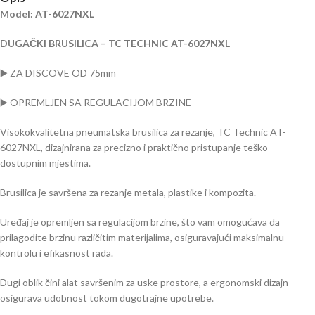
Model: AT-6027NXL
DUGAČKI BRUSILICA – TC TECHNIC AT-6027NXL
▶️ ZA DISCOVE OD 75mm
▶️ OPREMLJEN SA REGULACIJOM BRZINE
Visokokvalitetna pneumatska brusilica za rezanje, TC Technic AT-
6027NXL, dizajnirana za precizno i praktično pristupanje teško
dostupnim mjestima.
Brusilica je savršena za rezanje metala, plastike i kompozita.
Uređaj je opremljen sa regulacijom brzine, što vam omogućava da
prilagodite brzinu različitim materijalima, osiguravajući maksimalnu
kontrolu i efikasnost rada.
Dugi oblik čini alat savršenim za uske prostore, a ergonomski dizajn
osigurava udobnost tokom dugotrajne upotrebe.