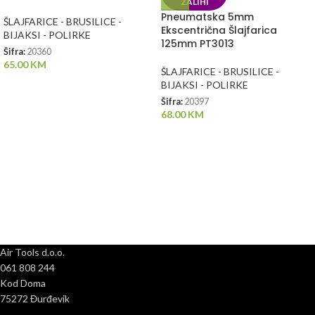
ZALIHI
Pneumatska 5mm
ŠLAJFARICE - BRUSILICE -
Ekscentrična Šlajfarica
BIJAKSI - POLIRKE
125mm PT3013
Šifra:
20360
65.00
KM
ŠLAJFARICE - BRUSILICE -
BIJAKSI - POLIRKE
Šifra:
20397
68.00
KM
Air Tools d.o.o.
061 808 244
Kod Doma
75272 Đurđevik