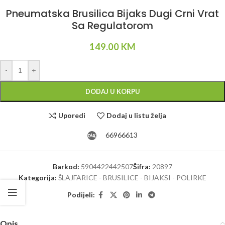
Pneumatska Brusilica Bijaks Dugi Crni Vrat
Sa Regulatorom
149.00
KM
Alternative:
-
+
DODAJ U KORPU
Uporedi
Dodaj u listu želja
66966613
Barkod:
5904422442507
Šifra:
20897
Kategorija:
ŠLAJFARICE - BRUSILICE - BIJAKSI - POLIRKE
Podijeli:
Opis