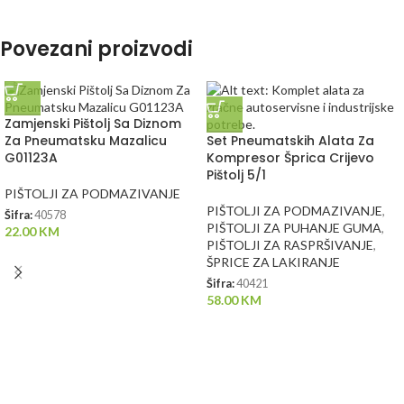
Povezani proizvodi
Zamjenski Pištolj Sa Diznom
Za Pneumatsku Mazalicu
Set Pneumatskih Alata Za
G01123A
Kompresor Šprica Crijevo
Pištolj 5/1
PIŠTOLJI ZA PODMAZIVANJE
PIŠTOLJI ZA PODMAZIVANJE
,
Šifra:
40578
PIŠTOLJI ZA PUHANJE GUMA
,
22.00
KM
PIŠTOLJI ZA RASPRŠIVANJE
,
ŠPRICE ZA LAKIRANJE
Šifra:
40421
58.00
KM