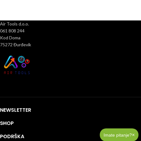
Air Tools d.o.o.
061 808 244
Kod Doma
75272 Đurđevik
NEWSLETTER
SHOP
×
Imate pitanje?
PODRŠKA