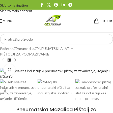
Skip to navigation
Skip to main content
MENU
0.00
K
Početna
/
Pneumatika
/
PNEUMATSKI ALATI
/
PIŠTOLJI ZA PODMAZIVANJE
Klikni da uvećaš
Pneumatska Mazalica Pištolj za