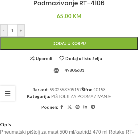
Podmazivanje RT-4106
65.00
KM
Alternative:
-
+
DODAJ U KORPU
Uporedi
Dodaj u listu želja
49806681
Barkod:
5902553705157
Šifra:
40158
Kategorija:
PIŠTOLJI ZA PODMAZIVANJE
Podijeli:
Opis
Pneumatski pištolj za mast 500 ml/kartridž 470 ml Rotake RT-