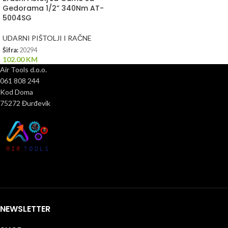
Gedorama 1/2” 340Nm AT-
5004SG
UDARNI PIŠTOLJI I RAČNE
Šifra:
20294
102.00
KM
Air Tools d.o.o.
061 808 244
Kod Doma
75272 Đurđevik
NEWSLETTER