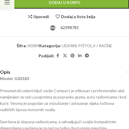
DODAJ U KORPU
Uporedi
Dodaj u listu želja
62398781
Šifra:
40389
Kategorija:
UDARNI PIŠTOLJI I RAČNE
Podijeli:
Opis
Model: G03183
Pneumatski udarni ključ serije Compact je efikasan i profesionalan alat
namijenjen za rad u pogonima za popravku guma, auto radionicama i kod
kuće. Veoma je pogodan za otpuštanje i zatezanje vijaka točkova
različitih tipova motornih vozila.
Savršena je dopuna radionicama, a zahvaljujući svojim kompaktnim
dimenzijama savršena je za rad na teško dostupnim mjestima.