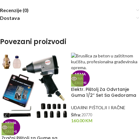
Recenzije (0)
Dostava
Povezani proizvodi
NEMA
NA
ZALIHI
Elektr. Pištolj Za Odvrtanje
Guma 1/2” Set Sa Gedorama
UDARNI PIŠTOLJI I RAČNE
Šifra:
20770
160.00
KM
NEMA
NA
ZALIHI
Zračni Pištolj za Gume sa