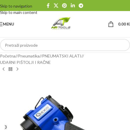
Skip to navigation
Skip to main content
MENU
0.00
K
Početna
/
Pneumatika
/
PNEUMATSKI ALATI
/
UDARNI PIŠTOLJI I RAČNE