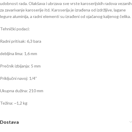
udobnost rada. Olakšava i ubrzava sve vrste karoserijskih radova vezanih
za zavarivanje karoserije itd. Karoserija je izrađena od izdržljive, lagane
legure aluminija, a radni elementi su izrađeni od ojačanog kaljenog čelika.
Tehnički podaci:
Radni pritisak: 6,3 bara
debljina lima: 1,6 mm
Prečnik izbijanja: 5 mm
Priključni navoj: 1/4”
Ukupna dužina: 210 mm
Težina: ~1,2 kg
Dostava