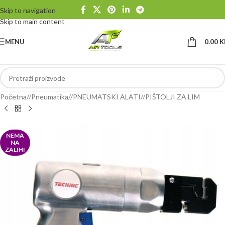
Skip to navigation
Skip to main content
MENU
0.00
K
Početna
/
Pneumatika
/
PNEUMATSKI ALATI
/
PIŠTOLJI ZA LIM
NEMA
NA
ZALIHI