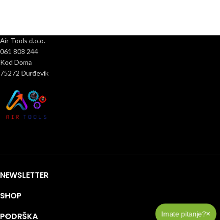
Air Tools d.o.o.
061 808 244
Kod Doma
75272 Đurđevik
NEWSLETTER
SHOP
×
Imate pitanje?
PODRŠKA