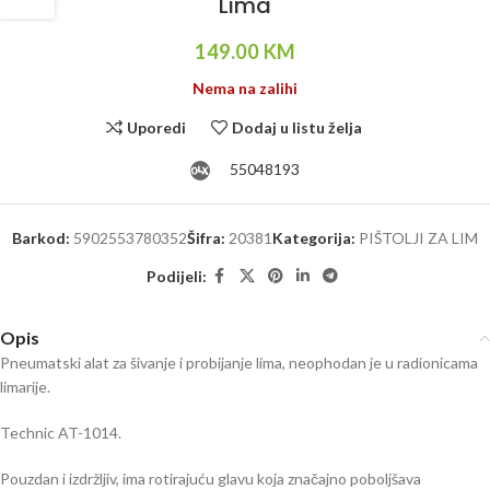
Lima
149.00
KM
Nema na zalihi
Uporedi
Dodaj u listu želja
55048193
Barkod:
5902553780352
Šifra:
20381
Kategorija:
PIŠTOLJI ZA LIM
Podijeli:
Opis
Pneumatski alat za šivanje i probijanje lima, neophodan je u radionicama
limarije.
Technic AT-1014.
Pouzdan i izdržljiv, ima rotirajuću glavu koja značajno poboljšava