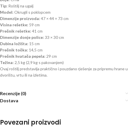
Tip:
Roštilj na ugalj
Model:
Okrugli s poklopcem
Dimenzije proizvoda:
47 × 44 × 73 cm
Visina rešetke:
59 cm
Prečnik rešetke:
41 cm
Dimenzije donje police:
33 × 30 cm
Dubina ložišta:
15 cm
Prečnik točka:
14,5 cm
Prečnik hvatača pepela:
29 cm
Težina:
2,5 kg (2,9 kg s pakovanjem)
Ovaj roštilj predstavlja praktično i pouzdano rješenje za pripremu hrane u
dvorištu, vrtu ili na izletima.
Recenzije (0)
Dostava
Povezani proizvodi