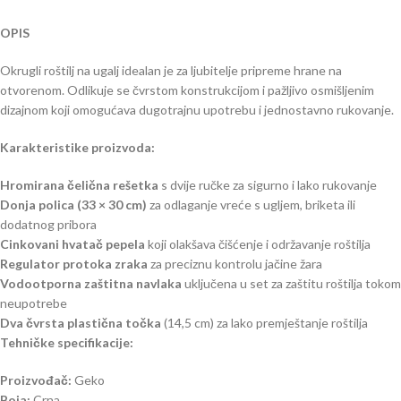
OPIS
Okrugli roštilj na ugalj idealan je za ljubitelje pripreme hrane na
otvorenom. Odlikuje se čvrstom konstrukcijom i pažljivo osmišljenim
dizajnom koji omogućava dugotrajnu upotrebu i jednostavno rukovanje.
Karakteristike proizvoda:
Hromirana čelična rešetka
s dvije ručke za sigurno i lako rukovanje
Donja polica (33 × 30 cm)
za odlaganje vreće s ugljem, briketa ili
dodatnog pribora
Cinkovani hvatač pepela
koji olakšava čišćenje i održavanje roštilja
Regulator protoka zraka
za preciznu kontrolu jačine žara
Vodootporna zaštitna navlaka
uključena u set za zaštitu roštilja tokom
neupotrebe
Dva čvrsta plastična točka
(14,5 cm) za lako premještanje roštilja
Tehničke specifikacije:
Proizvođač:
Geko
Boja:
Crna