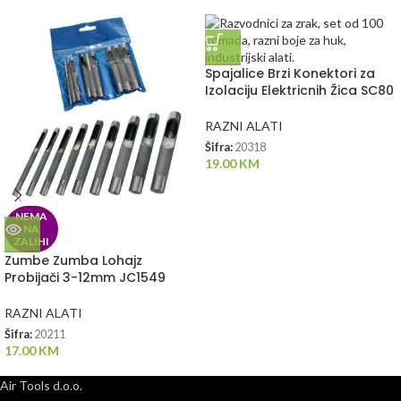
Spajalice Brzi Konektori za
Izolaciju Elektricnih Žica SC80
RAZNI ALATI
Šifra:
20318
19.00
KM
NEMA
NA
ZALIHI
Zumbe Zumba Lohajz
Probijači 3-12mm JC1549
RAZNI ALATI
Šifra:
20211
17.00
KM
Air Tools d.o.o.