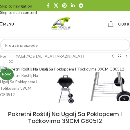
Skip to navigation
Skip to main content
MENU
0.00
K
Početna
/
Alati
/
OSTALI ALATI
/
RAZNI ALATI
Klikni da uvećaš
NOVO
Pokretni Roštilj Na Ugalj Sa Poklopcem I
Točkovima 39CM G80512