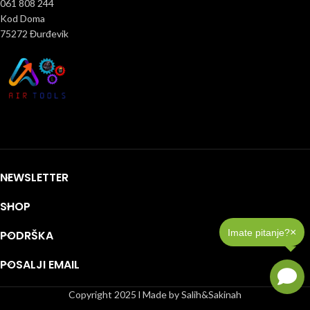
061 808 244
Kod Doma
75272 Đurđevik
NEWSLETTER
SHOP
×
Imate pitanje?
PODRŠKA
POSALJI EMAIL
Copyright 2025 l Made by Salih&Sakinah