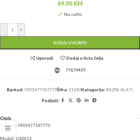
69.00
KM
Na zalihi
Alternative:
-
+
DODAJ U KORPU
Uporedi
Dodaj u listu želja
77679459
Barkod:
5901477187773
Šifra:
21243
Kategorija:
RAZNI ALATI
Podijeli:
Opis
Barkod: 5901477187773
Model: G80512