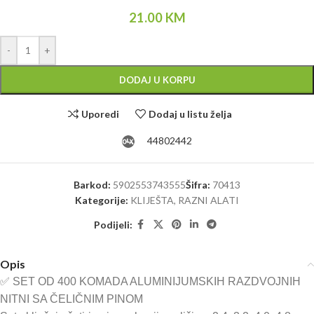
21.00
KM
Alternative:
-
+
DODAJ U KORPU
Uporedi
Dodaj u listu želja
44802442
Barkod:
5902553743555
Šifra:
70413
Kategorije:
KLIJEŠTA
,
RAZNI ALATI
Podijeli:
Opis
✅ SET OD 400 KOMADA ALUMINIJUMSKIH RAZDVOJNIH
NITNI SA ČELIČNIM PINOM