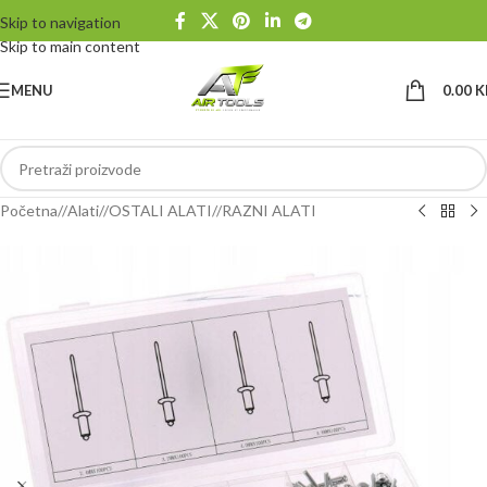
Skip to navigation
Skip to main content
MENU
0.00
K
Početna
/
Alati
/
OSTALI ALATI
/
RAZNI ALATI