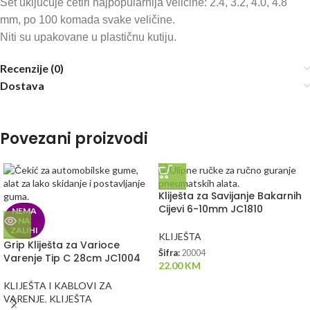
Set uključuje četiri najpopularnija veličine: 2.4, 3.2, 4.0, 4.8
mm, po 100 komada svake veličine.
Niti su upakovane u plastičnu kutiju.
Recenzije (0)
Dostava
Povezani proizvodi
Kliješta za Savijanje Bakarnih
Cijevi 6-10mm JC1810
NEMA
NA
ZALIHI
KLIJEŠTA
Grip Kliješta za Varioce
Šifra:
20004
Varenje Tip C 28cm JC1004
22.00
KM
KLIJEŠTA I KABLOVI ZA
VARENJE
,
KLIJEŠTA