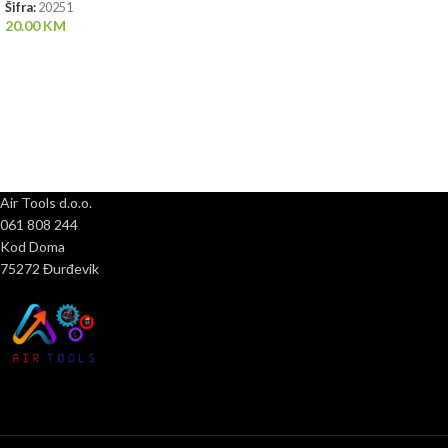
Šifra:
20251
20.00
KM
Air Tools d.o.o.
061 808 244
Kod Doma
75272 Đurđevik