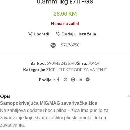
0,8mm 1kg E71T-GS
28.00
KM
Nema na zalihi
Uporedi
Dodaj u listu želja
57176758
Barkod:
5904422426743
Šifra:
70414
Kategorija:
ŽICE I ELEKTRODE ZA VARENJE
Podijeli:
Opis
Samopokrivajuća MIG/MAG zavarivačka žica
Ne zahtijeva dodatnu bocu plina – žica ima punilo za
zavarivanje koje stvara zaštitni plinski omotač tokom
zavarivanja.