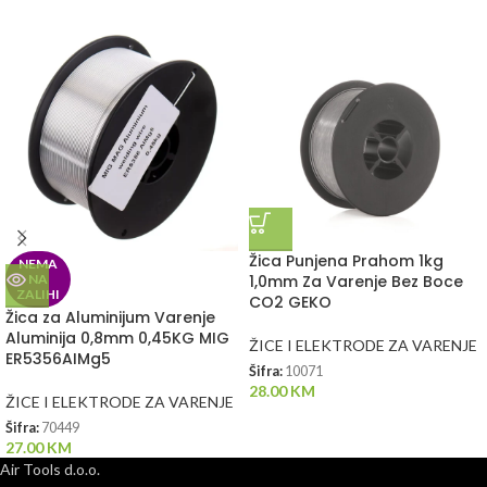
Žica Punjena Prahom 1kg
NEMA
NA
1,0mm Za Varenje Bez Boce
ZALIHI
CO2 GEKO
Žica za Aluminijum Varenje
Aluminija 0,8mm 0,45KG MIG
ŽICE I ELEKTRODE ZA VARENJE
ER5356AIMg5
Šifra:
10071
28.00
KM
ŽICE I ELEKTRODE ZA VARENJE
Šifra:
70449
27.00
KM
Air Tools d.o.o.