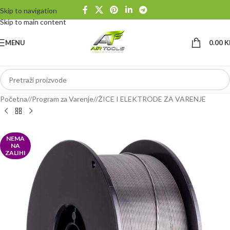
Skip to navigation
Skip to main content
MENU
0.00
K
Početna
/
Program za Varenje
/
ŽICE I ELEKTRODE ZA VARENJE
NEMA
NA
ZALIHI