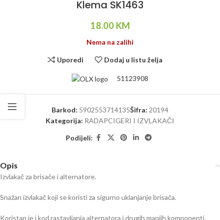
Klema SK1463
18.00
KM
Nema na zalihi
Uporedi
Dodaj u listu želja
51123908
Barkod:
5902553714135
Šifra:
20194
Kategorija:
RADAPCIGERI I IZVLAKAČI
Podijeli:
Opis
Izvlakač za brisače i alternatore.
Snažan izvlakač koji se koristi za sigurno uklanjanje brisača.
Koristan je i kod rastavljanja alternatora i drugih manjih komponenti.