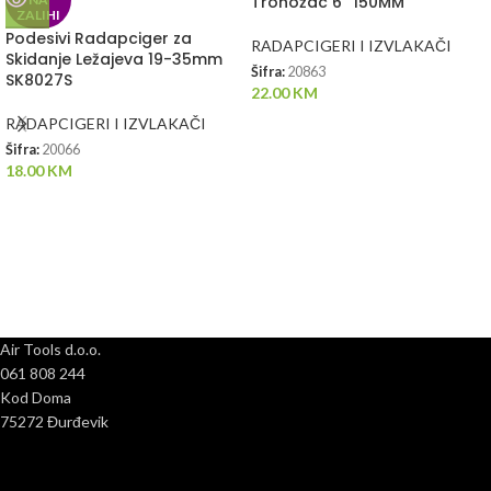
Tronožac 6” 150MM
ZALIHI
Podesivi Radapciger za
RADAPCIGERI I IZVLAKAČI
Skidanje Ležajeva 19-35mm
Šifra:
20863
SK8027S
22.00
KM
RADAPCIGERI I IZVLAKAČI
Šifra:
20066
18.00
KM
Air Tools d.o.o.
061 808 244
Kod Doma
75272 Đurđevik