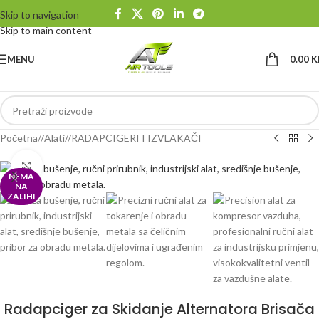
Skip to navigation
Skip to main content
MENU
0.00
K
Početna
/
Alati
/
RADAPCIGERI I IZVLAKAČI
Klikni da uvećaš
NEMA
NA
ZALIHI
Radapciger za Skidanje Alternatora Brisača