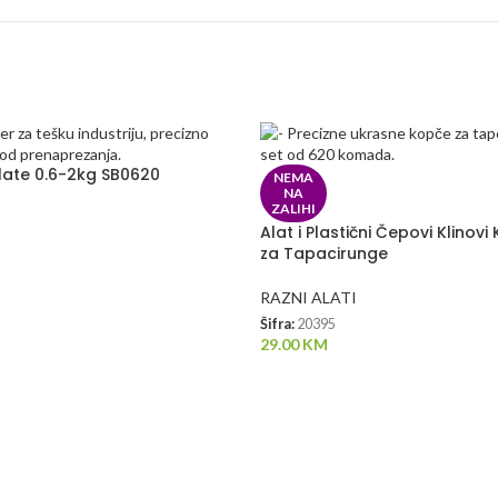
late 0.6-2kg SB0620
NEMA
NA
ZALIHI
Alat i Plastični Čepovi Klinov
za Tapacirunge
RAZNI ALATI
Šifra:
20395
29.00
KM