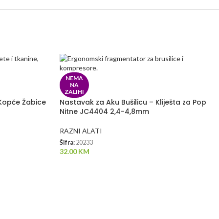
NEMA
NA
ZALIHI
i Kopče Žabice
Nastavak za Aku Bušilicu – Kliješta za Pop
Nitne JC4404 2,4-4,8mm
RAZNI ALATI
Šifra:
20233
32.00
KM