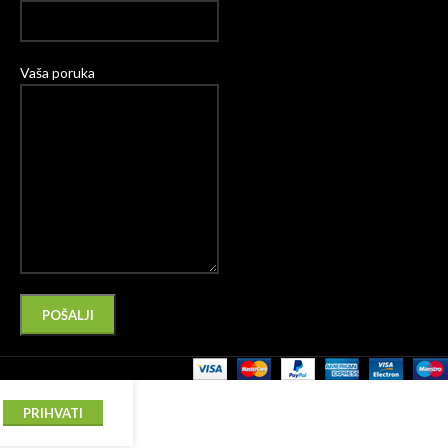
Vaša poruka
Please leave this field empty.
Alternative:
PRIHVATI