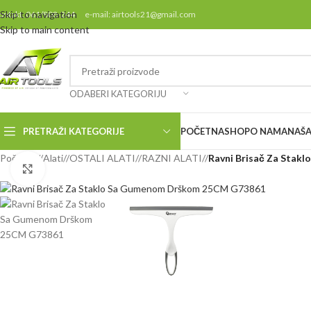
Skip to navigation
ontakt: 061/808-244 e-mail: airtools21@gmail.com
Skip to main content
ODABERI KATEGORIJU
PRETRAŽI KATEGORIJE
POČETNA
SHOP
O NAMA
NAŠA
Početna
/
Alati
/
OSTALI ALATI
/
RAZNI ALATI
/
Ravni Brisač Za Sta
Klikni da uvećaš