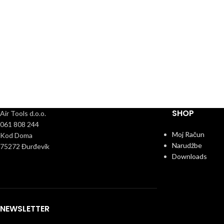
SHOP
Air Tools d.o.o.
061 808 244
Moj Račun
Kod Doma
Narudžbe
75272 Đurđevik
Downloads
NEWSLETTER