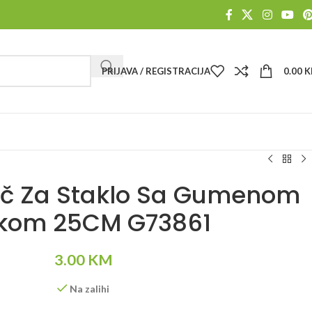
PRIJAVA / REGISTRACIJA
0.00
K
ač Za Staklo Sa Gumenom
kom 25CM G73861
3.00
KM
Na zalihi