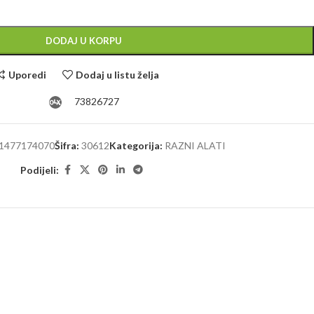
Alternative:
DODAJ U KORPU
Uporedi
Dodaj u listu želja
73826727
1477174070
Šifra:
30612
Kategorija:
RAZNI ALATI
Podijeli: