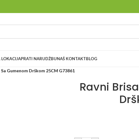
 LOKACIJA
PRATI NARUDŽBU
NAŠ KONTAKT
BLOG
klo Sa Gumenom Drškom 25CM G73861
Ravni Bris
Drš