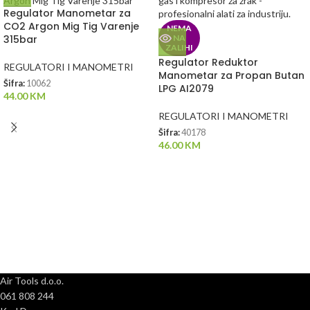
Regulator Manometar za
CO2 Argon Mig Tig Varenje
NEMA
315bar
NA
ZALIHI
Regulator Reduktor
REGULATORI I MANOMETRI
Manometar za Propan Butan
Šifra:
10062
LPG AI2079
44.00
KM
REGULATORI I MANOMETRI
Šifra:
40178
46.00
KM
Air Tools d.o.o.
061 808 244