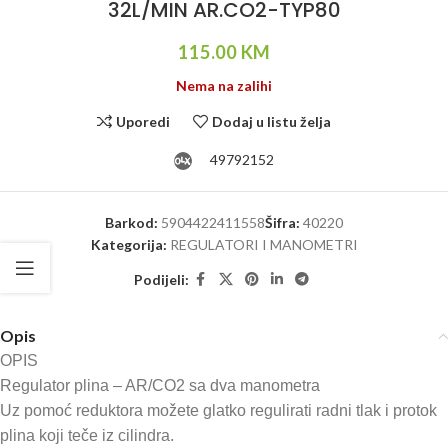
32L/MIN AR.CO2-TYP80
115.00
KM
Nema na zalihi
Uporedi
Dodaj u listu želja
49792152
Barkod:
5904422411558
Šifra:
40220
Kategorija:
REGULATORI I MANOMETRI
Podijeli:
Opis
OPIS
Regulator plina – AR/CO2 sa dva manometra
Uz pomoć reduktora možete glatko regulirati radni tlak i protok
plina koji teče iz cilindra.