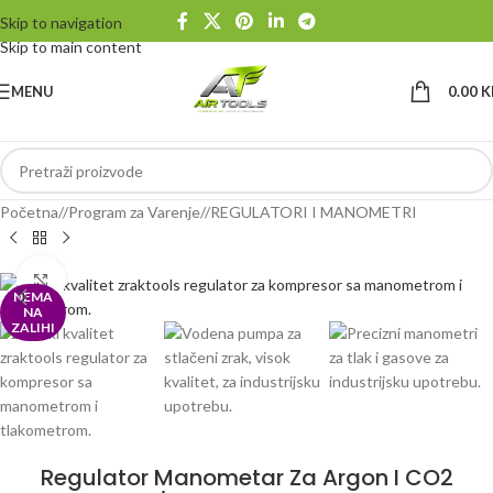
Skip to navigation
Skip to main content
MENU
0.00
K
Početna
/
Program za Varenje
/
REGULATORI I MANOMETRI
Klikni da uvećaš
NEMA
NA
ZALIHI
Regulator Manometar Za Argon I CO2