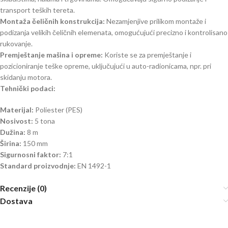
transport teških tereta.
Montaža čeličnih konstrukcija:
Nezamjenjive prilikom montaže i
podizanja velikih čeličnih elemenata, omogućujući precizno i kontrolisano
rukovanje.
Premještanje mašina i opreme:
Koriste se za premještanje i
pozicioniranje teške opreme, uključujući u auto-radionicama, npr. pri
skidanju motora.
Tehnički podaci:
Materijal:
Poliester (PES)
Nosivost:
5 tona
Dužina:
8 m
Širina:
150 mm
Sigurnosni faktor:
7:1
Standard proizvodnje:
EN 1492-1
Recenzije (0)
Dostava