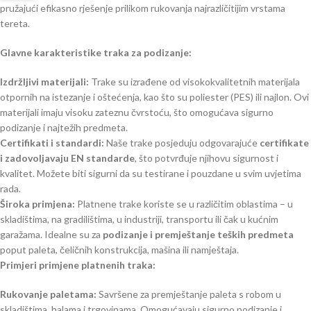
pružajući efikasno rješenje prilikom rukovanja najrazličitijim vrstama
tereta.
Glavne karakteristike traka za podizanje:
Izdržljivi materijali:
Trake su izrađene od visokokvalitetnih materijala
otpornih na istezanje i oštećenja, kao što su poliester (PES) ili najlon. Ovi
materijali imaju visoku zateznu čvrstoću, što omogućava sigurno
podizanje i najtežih predmeta.
Certifikati i standardi:
Naše trake posjeduju odgovarajuće
certifikate
i zadovoljavaju EN standarde
, što potvrđuje njihovu sigurnost i
kvalitet. Možete biti sigurni da su testirane i pouzdane u svim uvjetima
rada.
Široka primjena:
Platnene trake koriste se u različitim oblastima – u
skladištima, na gradilištima, u industriji, transportu ili čak u kućnim
garažama. Idealne su za
podizanje i premještanje teških predmeta
poput paleta, čeličnih konstrukcija, mašina ili namještaja.
Primjeri primjene platnenih traka:
Rukovanje paletama:
Savršene za premještanje paleta s robom u
skladištima, halama i trgovinama. Omogućavaju sigurno podizanje i