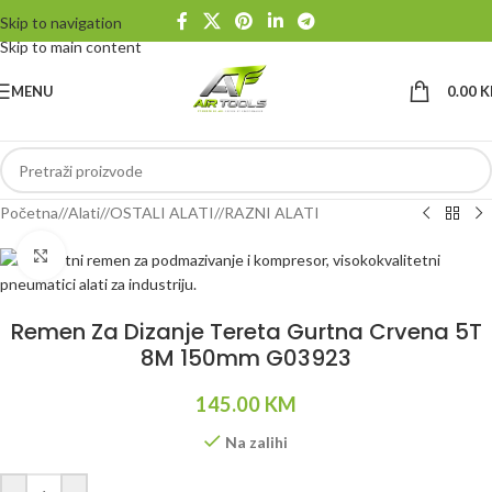
Skip to navigation
Skip to main content
MENU
0.00
K
Početna
/
Alati
/
OSTALI ALATI
/
RAZNI ALATI
Klikni da uvećaš
Remen Za Dizanje Tereta Gurtna Crvena 5T
8M 150mm G03923
145.00
KM
Na zalihi
Alternative: