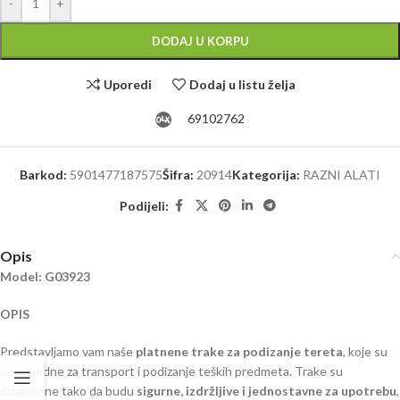
-
+
DODAJ U KORPU
Uporedi
Dodaj u listu želja
69102762
Barkod:
5901477187575
Šifra:
20914
Kategorija:
RAZNI ALATI
Podijeli:
Opis
Model: G03923
OPIS
Predstavljamo vam naše
platnene trake za podizanje tereta
, koje su
neophodne za transport i podizanje teških predmeta. Trake su
dizajnirane tako da budu
sigurne, izdržljive i jednostavne za upotrebu
,