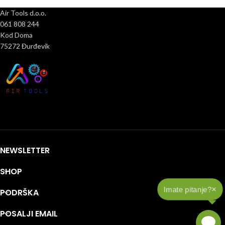
Air Tools d.o.o.
061 808 244
Kod Doma
75272 Đurđevik
NEWSLETTER
SHOP
×
Imate pitanje?
PODRŠKA
POSALJI EMAIL