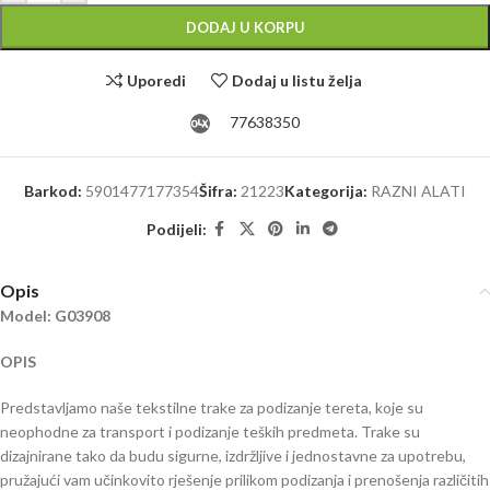
DODAJ U KORPU
Uporedi
Dodaj u listu želja
77638350
Barkod:
5901477177354
Šifra:
21223
Kategorija:
RAZNI ALATI
Podijeli:
Opis
Model: G03908
OPIS
Predstavljamo naše tekstilne trake za podizanje tereta, koje su
neophodne za transport i podizanje teških predmeta. Trake su
dizajnirane tako da budu sigurne, izdržljive i jednostavne za upotrebu,
pružajući vam učinkovito rješenje prilikom podizanja i prenošenja različitih