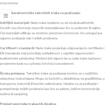
vrsta tereta.
Glavne karakteristike tekstilnih traka za podizanje:
Izdržljivi materijali:
Naše trake izrađene su od visokokvalitetnih,
čvrstih i na oštećenja otpornih materijala kao što su poliester ili najlon.
Ovi materijali odlikuju se visokom zateznom čvrstoćom, što omogućava
sigurno podizanje čak i teških predmeta.
Certifikati i standardi:
Naše trake posjeduju odgovarajuće certifikate i
EN standarde, koji potvrđuju usklađenost s najvišim sigurnosnim i
kvalitativnim zahtjevima. Možete biti sigurni da su naše trake ispitane i
provjerene kada su u pitanju čvrstoća i pouzdanost.
Široka primjena:
Tekstilne trake za podizanje koriste se u različitim
oblastima i industrijama. Mogu se koristiti u skladištima, na gradilištima, u
transportu, industriji ili kućnim radionicama. Idealne su za podizanje i
premještanje teških predmeta kao što su palete, čelične konstrukcije,
mašine ili namještaj.
Primjeri upotrebe trakastih dizalica: