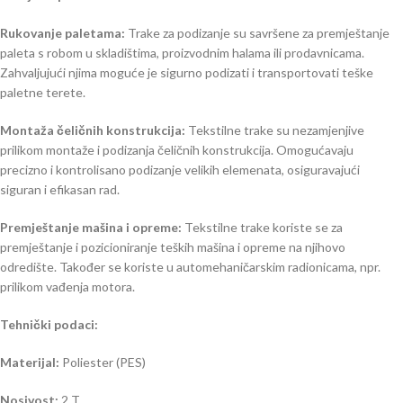
Rukovanje paletama:
Trake za podizanje su savršene za premještanje
paleta s robom u skladištima, proizvodnim halama ili prodavnicama.
Zahvaljujući njima moguće je sigurno podizati i transportovati teške
paletne terete.
Montaža čeličnih konstrukcija:
Tekstilne trake su nezamjenjive
prilikom montaže i podizanja čeličnih konstrukcija. Omogućavaju
precizno i kontrolisano podizanje velikih elemenata, osiguravajući
siguran i efikasan rad.
Premještanje mašina i opreme:
Tekstilne trake koriste se za
premještanje i pozicioniranje teških mašina i opreme na njihovo
odredište. Također se koriste u automehaničarskim radionicama, npr.
prilikom vađenja motora.
Tehnički podaci:
Materijal:
Poliester (PES)
Nosivost:
2 T