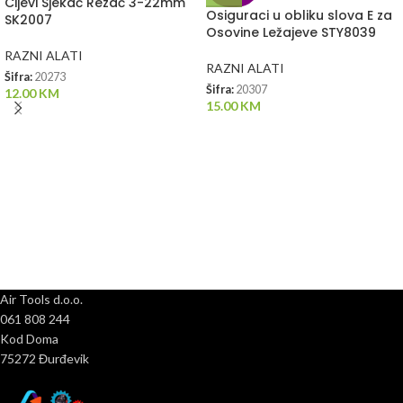
Cijevi Sjekač Rezač 3-22mm
Osiguraci u obliku slova E za
SK2007
Osovine Ležajeve STY8039
RAZNI ALATI
RAZNI ALATI
Šifra:
20273
Šifra:
20307
12.00
KM
15.00
KM
Air Tools d.o.o.
061 808 244
Kod Doma
75272 Đurđevik