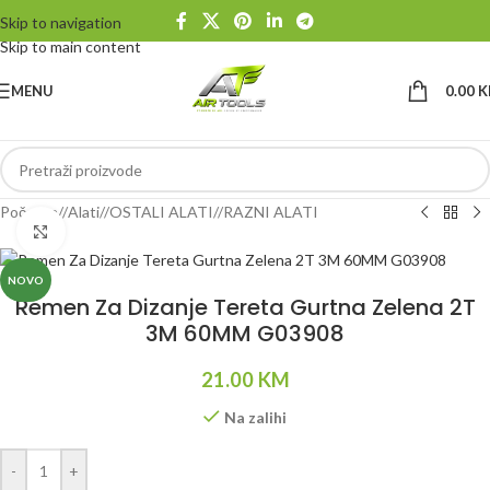
Skip to navigation
Skip to main content
MENU
0.00
K
Početna
/
Alati
/
OSTALI ALATI
/
RAZNI ALATI
Klikni da uvećaš
NOVO
Remen Za Dizanje Tereta Gurtna Zelena 2T
3M 60MM G03908
21.00
KM
Na zalihi
Alternative:
-
+