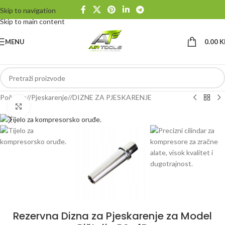
Skip to navigation
Skip to main content
MENU
0.00
K
Početna
/
Pjeskarenje
/
DIZNE ZA PJESKARENJE
Klikni da uvećaš
Rezervna Dizna za Pjeskarenje za Model