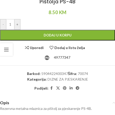
Pištolja PS-4B
8.50
KM
Alternative:
-
+
DODAJ U KORPU
Uporedi
Dodaj u listu želja
49777347
Barkod:
5904422400347
Šifra:
70074
Kategorija:
DIZNE ZA PJESKARENJE
Podijeli:
Opis
Rezervna metalna mlaznica za pištolj za pjeskarenje PS-4B.