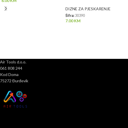
6.00
KM
DIZNE ZA PJESKARENJE
Šifra:
30390
7.00
KM
Air Tools d.o.o.
061 808 244
Kod Doma
75272 Đurđevik