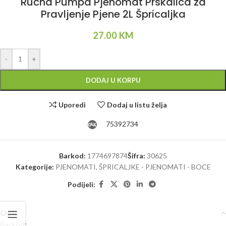
Ručna Pumpa Pjenomat Prskalica za
Pravljenje Pjene 2L Špricaljka
27.00
KM
Alternative:
-
+
DODAJ U KORPU
Uporedi
Dodaj u listu želja
75392734
Barkod:
1774697874
Šifra:
30625
Kategorije:
PJENOMATI
,
ŠPRICALJKE - PJENOMATI - BOCE
Podijeli:
Opis
Barkod: