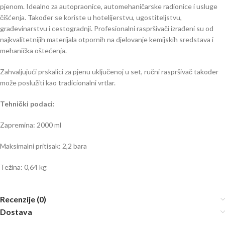
pjenom. Idealno za autopraonice, automehaničarske radionice i usluge
čišćenja. Također se koriste u hotelijerstvu, ugostiteljstvu,
građevinarstvu i cestogradnji. Profesionalni raspršivači izrađeni su od
najkvalitetnijih materijala otpornih na djelovanje kemijskih sredstava i
mehanička oštećenja.
Zahvaljujući prskalici za pjenu uključenoj u set, ručni raspršivač također
može poslužiti kao tradicionalni vrtlar.
Tehnički podaci:
Zapremina: 2000 ml
Maksimalni pritisak: 2,2 bara
Težina: 0,64 kg
Recenzije (0)
Dostava