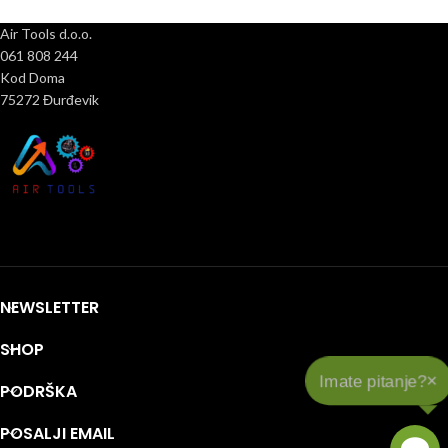
Air Tools d.o.o.
061 808 244
Kod Doma
75272 Đurđevik
NEWSLETTER
SHOP
×
Imate pitanje?
PODRŠKA
POSALJI EMAIL