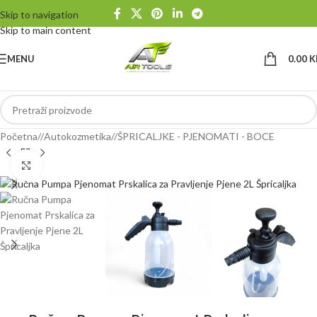
Skip to navigation
Skip to main content
MENU
0.00
K
Početna
/
Autokozmetika
/
ŠPRICALJKE - PJENOMATI - BOCE
Klikni da uvećaš