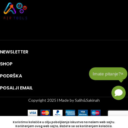
NEWSLETTER
SHOP
×
Imate pitanje?
PODRŠKA
POSALJI EMAIL
Copyright 2025 l Made by Salih&Sakinah
Koristimo kolačiće u cilju poboljšanja iskustva na našem web sajtu.
Korištenjem ovog web sajta, šlažete se sa korištenjem kolačića.
Shop
Lista želja
Korpa
Moj račun
Bočna Traka