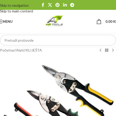
Skip to navigation
Skip to main content
MENU
0.00
K
Početna
/
Alati
/
KLIJEŠTA