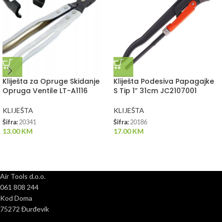
Kliješta za Opruge Skidanje
Kliješta Podesiva Papagajke
Opruga Ventile LT-A1116
S Tip 1” 31cm JC2107001
KLIJEŠTA
KLIJEŠTA
Šifra:
20341
Šifra:
20186
13.00
KM
17.00
KM
Air Tools d.o.o.
061 808 244
Kod Doma
75272 Đurđevik