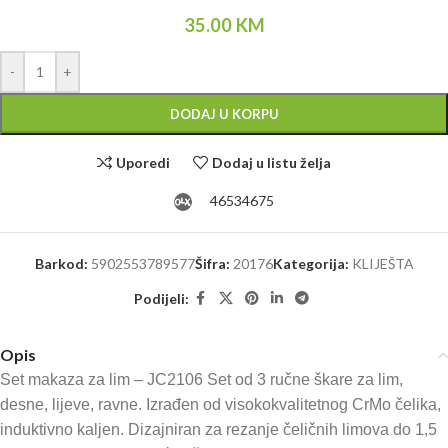
35.00
KM
Alternative:
-
+
DODAJ U KORPU
Uporedi
Dodaj u listu želja
46534675
Barkod:
5902553789577
Šifra:
20176
Kategorija:
KLIJEŠTA
Podijeli:
Opis
Set makaza za lim – JC2106 Set od 3 ručne škare za lim,
desne, lijeve, ravne. Izrađen od visokokvalitetnog CrMo čelika,
induktivno kaljen. Dizajniran za rezanje čeličnih limova do 1,5