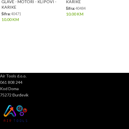
GLAVE - MOTORI - KLIPOVI -
KARIKE
KARIKE
Šifra:
40484
10.00
KM
Šifra:
40471
10.00
KM
Air Tools d.o.o.
061 808 244
Kod Doma
75272 Đurđevik