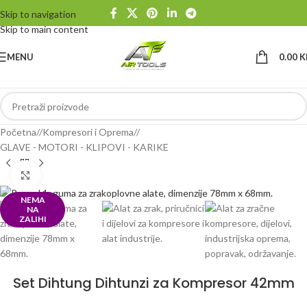
Skip to navigation
Skip to main content
MENU
0.00
K
Početna
/
Kompresori i Oprema
/
GLAVE - MOTORI - KLIPOVI - KARIKE
Klikni da uvećaš
NEMA
NA
ZALIHI
Set Dihtung Dihtunzi za Kompresor 42mm