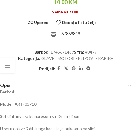
10.00
KM
Nema na zalihi
Uporedi
Dodaj u listu želja
67869849
Barkod:
1745671489
Šifra:
40477
Kategorija:
GLAVE - MOTORI - KLIPOVI - KARIKE
Podijeli:
Opis
Barkod:
Model: ART-03710
Set dihtunga za kompresora sa 42mm klipom
U setu dolaze 3 dihtunga kao sto je prikazano na slici