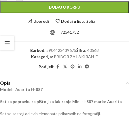
DODAJ U KORPU
Uporedi
Dodaj u listu želja
72541732
Barkod:
5904422439675
Šifra:
40563
Kategorija:
PRIBOR ZA LAKIRANJE
Podijeli:
Opis
Model: Auarita H-887
Set za popravku za pištolj za lakiranje Mini H-887 marke Auarita
Set se sastoji od svih elemenata prikazanih na fotografiji.