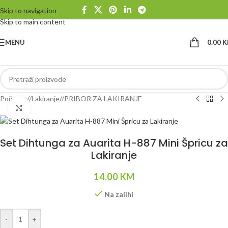
Skip to navigation
Skip to main content
MENU
0.00
K
Početna
/
Lakiranje
/
PRIBOR ZA LAKIRANJE
Klikni da uvećaš
Set Dihtunga za Auarita H-887 Mini Špricu za
Lakiranje
14.00
KM
Na zalihi
Alternative:
-
+