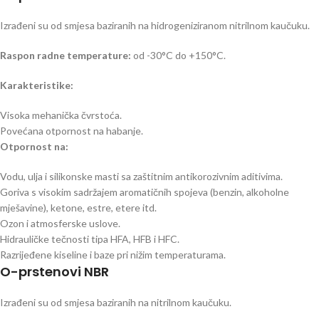
Izrađeni su od smjesa baziranih na hidrogeniziranom nitrilnom kaučuku.
Raspon radne temperature:
od -30°C do +150°C.
Karakteristike:
Visoka mehanička čvrstoća.
Povećana otpornost na habanje.
Otpornost na:
Vodu, ulja i silikonske masti sa zaštitnim antikorozivnim aditivima.
Goriva s visokim sadržajem aromatičnih spojeva (benzin, alkoholne
mješavine), ketone, estre, etere itd.
Ozon i atmosferske uslove.
Hidrauličke tečnosti tipa HFA, HFB i HFC.
Razrijeđene kiseline i baze pri nižim temperaturama.
O-prstenovi NBR
Izrađeni su od smjesa baziranih na nitrilnom kaučuku.