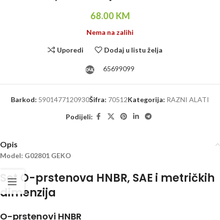
68.00
KM
Nema na zalihi
Uporedi
Dodaj u listu želja
65699099
Barkod:
5901477120930
Šifra:
70512
Kategorija:
RAZNI ALATI
Podijeli:
Opis
Model: G02801 GEKO
Set O-prstenova HNBR, SAE i metričkih
dimenzija
O-prstenovi HNBR