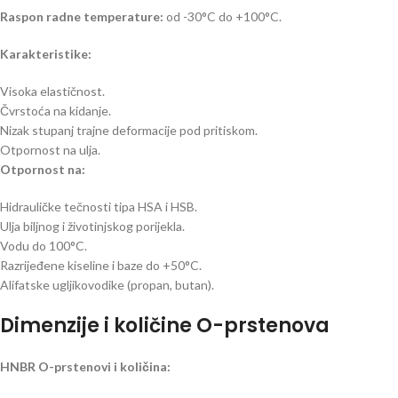
Raspon radne temperature:
od -30°C do +100°C.
Karakteristike:
Visoka elastičnost.
Čvrstoća na kidanje.
Nizak stupanj trajne deformacije pod pritiskom.
Otpornost na ulja.
Otpornost na:
Hidrauličke tečnosti tipa HSA i HSB.
Ulja biljnog i životinjskog porijekla.
Vodu do 100°C.
Razrijeđene kiseline i baze do +50°C.
Alifatske ugljikovodike (propan, butan).
Dimenzije i količine O-prstenova
HNBR O-prstenovi i količina: