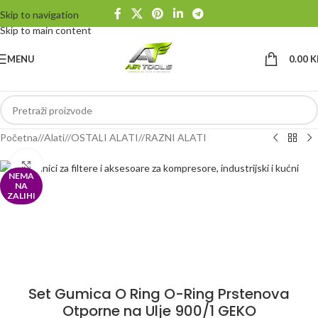
Skip to navigation
Skip to main content
MENU
0.00
K
Početna
/
Alati
/
OSTALI ALATI
/
RAZNI ALATI
Klikni da uvećaš
NEMA
NA
ZALIHI
Set Gumica O Ring O-Ring Prstenova
Otporne na Ulje 900/1 GEKO