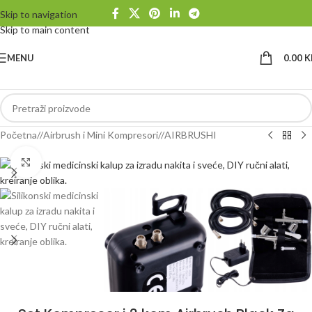
Skip to navigation
Skip to main content
MENU
0.00
K
Početna
/
Airbrush i Mini Kompresori
/
AIRBRUSHI
Klikni da uvećaš