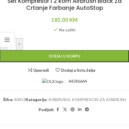
Set Kompresor i 2 kom Airbrush Black Za
Crtanje Farbanje AutoStop
185.00
KM
Na zalihi
Alternative:
-
+
DODAJ U KORPU
Uporedi
Dodaj u listu želja
64286664
Šifra:
40413
Kategorije:
AIRBRUSHI
,
KOMPRESORI ZA AIRBRUSH
Podijeli: