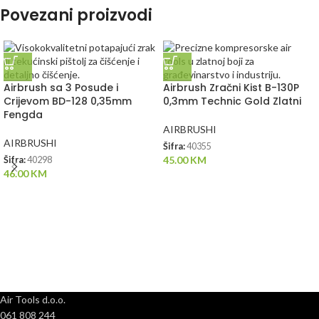
Povezani proizvodi
Airbrush sa 3 Posude i
Airbrush Zračni Kist B-130P
Crijevom BD-128 0,35mm
0,3mm Technic Gold Zlatni
Fengda
AIRBRUSHI
AIRBRUSHI
Šifra:
40355
45.00
KM
Šifra:
40298
46.00
KM
Air Tools d.o.o.
061 808 244