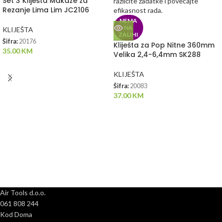
Set 3 Kliješta Makaze za
Rezanje Lima Lim JC2106
NEMA
NA
KLIJEŠTA
ZALIHI
Šifra:
20176
Kliješta za Pop Nitne 360mm
35.00
KM
Velika 2,4-6,4mm SK288
KLIJEŠTA
Šifra:
20083
37.00
KM
Air Tools d.o.o.
061 808 244
Kod Doma