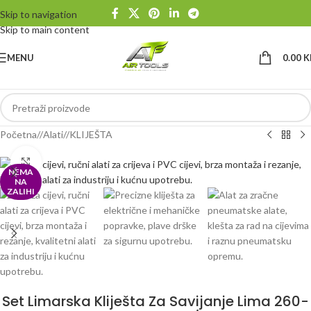
Skip to navigation
Skip to main content
MENU
0.00
K
Početna
/
Alati
/
KLIJEŠTA
Klikni da uvećaš
NEMA
NA
ZALIHI
Set Limarska Kliješta Za Savijanje Lima 260-