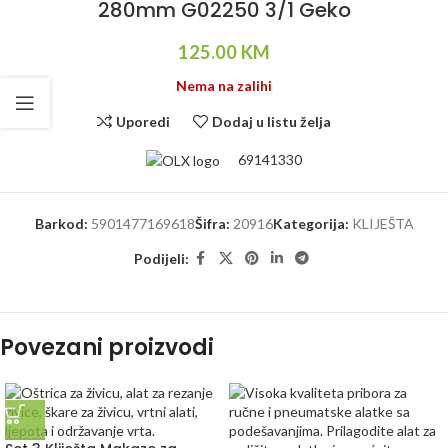
280mm G02250 3/1 Geko
125.00
KM
Nema na zalihi
Uporedi
Dodaj u listu želja
69141330
Barkod:
5901477169618
Šifra:
20916
Kategorija:
KLIJEŠTA
Podijeli:
Povezani proizvodi