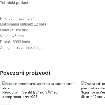
Tehnički podaci:
Priključni navoj: 3/8”
Maksimalni pritisak: 12 bara
Materijal: mesing
Visina: 45 mm
Protok: 5093 l/min
Zemlja proizvodnje: Italija
Povezani proizvodi
Nepovratni Ventil 1/2” na 3/8” za
Sigurnosni Ve
Kompresor BNV-005
8bar – 12bar 