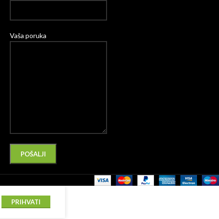
Vaša poruka
Please leave this field empty.
Alternative:
PRIHVATI