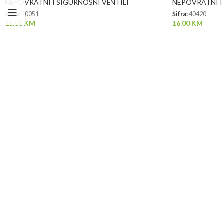
NEPOVRATNI I SIGURNOSNI VENTILI
NEPOVRATNI I
Šifra:
70051
Šifra:
40420
16.00
KM
16.00
KM