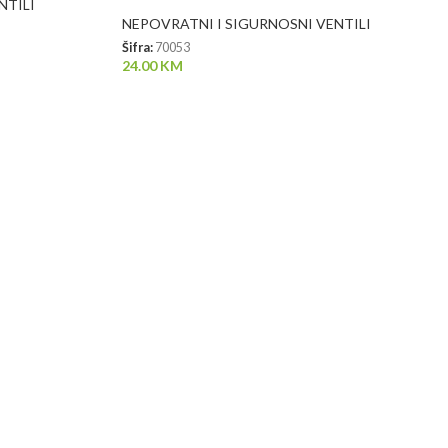
NTILI
NEPOVRATNI I SIGURNOSNI VENTILI
Šifra:
70053
24.00
KM