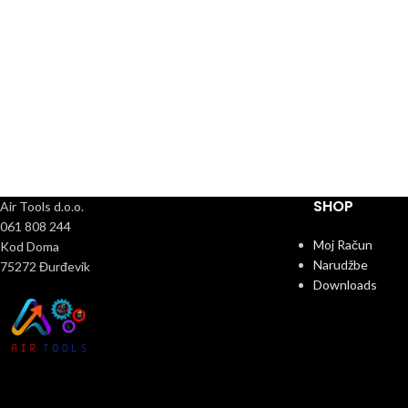
SHOP
Air Tools d.o.o.
061 808 244
Moj Račun
Kod Doma
Narudžbe
75272 Đurđevik
Downloads