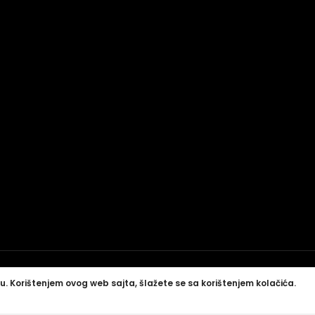
u. Korištenjem ovog web sajta, šlažete se sa korištenjem kolačića.