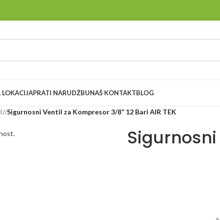
 LOKACIJA
PRATI NARUDŽBU
NAŠ KONTAKT
BLOG
I
/
Sigurnosni Ventil za Kompresor 3/8” 12 Bari AIR TEK
Sigurnosni