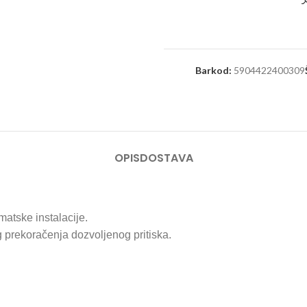
Barkod:
5904422400309
OPIS
DOSTAVA
matske instalacije.
g prekoračenja dozvoljenog pritiska.