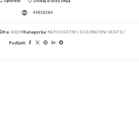
Uporedi
Dodaj u listu želja
49858284
Šifra:
40209
Kategorija:
NEPOVRATNI I SIGURNOSNI VENTILI
Podijeli: