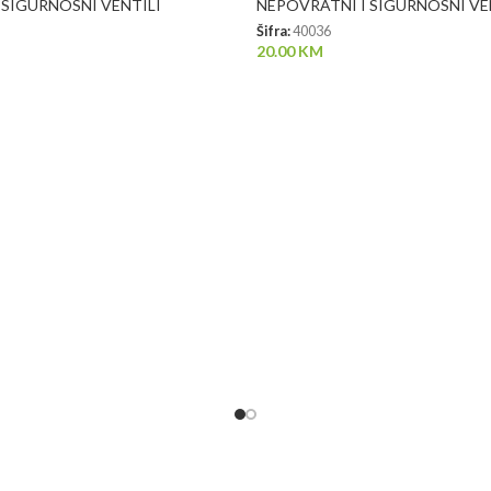
 SIGURNOSNI VENTILI
NEPOVRATNI I SIGURNOSNI VE
Šifra:
40036
20.00
KM