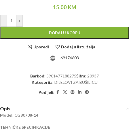
15.00
KM
Alternative:
-
+
DODAJ U KORPU
Uporedi
Dodaj u listu želja
69174603
Barkod:
5901477188275
Šifra:
20937
Kategorija:
DIJELOVI ZA BUŠILICU
Podijeli:
Opis
Model: CG80708-14
TEHNIČKE SPECIFIKACIJE