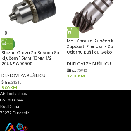
Mali Konusni Zupčanik
NOVO
Zupčasti Prenosnik Za
Udarnu Bušilicu Geko
Stezna Glava Za Bušilicu Sa
Ključem 1.5MM-13MM 1/2
20UNF G00500
DIJELOVI ZA BUŠILICU
Šifra:
20940
DIJELOVI ZA BUŠILICU
12.00
KM
Šifra:
21213
8.00
KM
Air Tools d.o.o.
061 808 244
Kod Doma
75272 Đurđevik