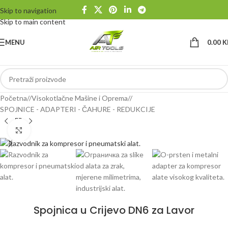
Skip to navigation
Skip to main content
MENU
0.00
K
Početna
/
Visokotlačne Mašine i Oprema
/
SPOJNICE - ADAPTERI - ČAHURE - REDUKCIJE
Klikni da uvećaš
Spojnica u Crijevo DN6 za Lavor