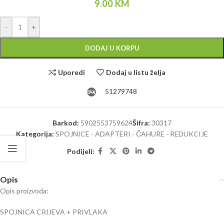
9.00
KM
Alternative:
-
+
DODAJ U KORPU
Uporedi
Dodaj u listu želja
51279748
Barkod:
5902553759624
Šifra:
30317
Kategorija:
SPOJNICE - ADAPTERI - ČAHURE - REDUKCIJE
Podijeli:
Opis
Opis proizvoda:
SPOJNICA CRIJEVA + PRIVLAKA