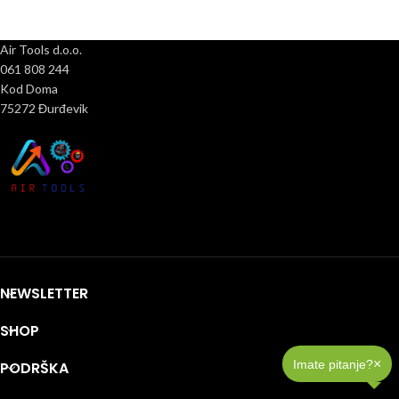
Air Tools d.o.o.
061 808 244
Kod Doma
75272 Đurđevik
NEWSLETTER
SHOP
×
Imate pitanje?
PODRŠKA