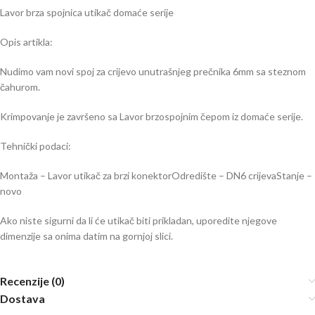
Lavor brza spojnica utikač domaće serije
Opis artikla:
Nudimo vam novi spoj za crijevo unutrašnjeg prečnika 6mm sa steznom
čahurom.
Krimpovanje je završeno sa Lavor brzospojnim čepom iz domaće serije.
Tehnički podaci:
Montaža – Lavor utikač za brzi konektorOdredište – DN6 crijevaStanje –
novo
Ako niste sigurni da li će utikač biti prikladan, uporedite njegove
dimenzije sa onima datim na gornjoj slici.
Recenzije (0)
Dostava