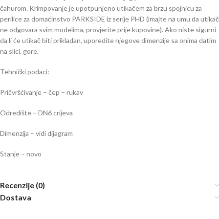
čahurom. Krimpovanje je upotpunjeno utikačem za brzu spojnicu za
perilice za domaćinstvo PARKSIDE iz serije PHD (imajte na umu da utikač
ne odgovara svim modelima, provjerite prije kupovine). Ako niste sigurni
da li će utikač biti prikladan, uporedite njegove dimenzije sa onima datim
na slici. gore.
Tehnički podaci:
Pričvršćivanje – čep – rukav
Odredište – DN6 crijeva
Dimenzija – vidi dijagram
Stanje – novo
Recenzije (0)
Dostava