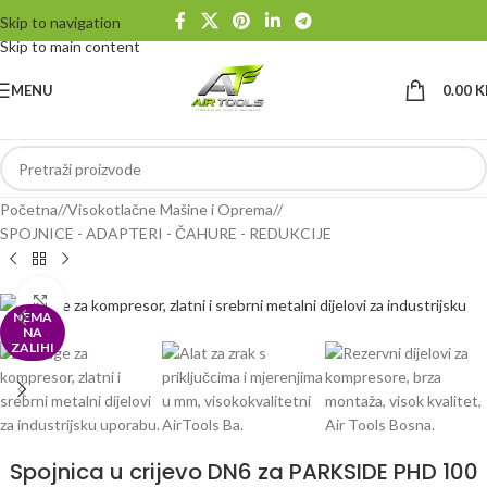
Skip to navigation
Skip to main content
MENU
0.00
K
Početna
/
Visokotlačne Mašine i Oprema
/
SPOJNICE - ADAPTERI - ČAHURE - REDUKCIJE
Klikni da uvećaš
NEMA
NA
ZALIHI
Spojnica u crijevo DN6 za PARKSIDE PHD 100