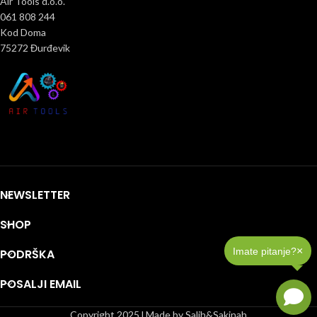
Air Tools d.o.o.
061 808 244
Kod Doma
75272 Đurđevik
NEWSLETTER
SHOP
×
Imate pitanje?
PODRŠKA
POSALJI EMAIL
Copyright 2025 l Made by Salih&Sakinah