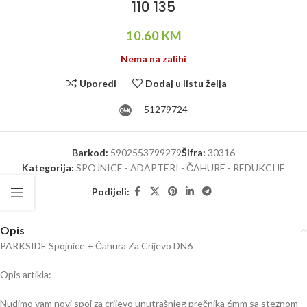
110 135
10.60
KM
Nema na zalihi
Uporedi
Dodaj u listu želja
51279724
Barkod:
5902553799279
Šifra:
30316
Kategorija:
SPOJNICE - ADAPTERI - ČAHURE - REDUKCIJE
Podijeli:
Opis
PARKSIDE Spojnice + Čahura Za Crijevo DN6
Opis artikla:
Nudimo vam novi spoj za crijevo unutrašnjeg prečnika 6mm sa steznom