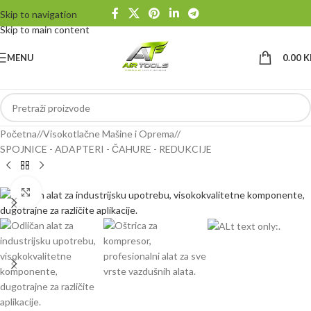
Skip to navigation
Skip to main content
MENU
0.00
K
Početna
/
Visokotlačne Mašine i Oprema
/
SPOJNICE - ADAPTERI - ČAHURE - REDUKCIJE
Klikni da uvećaš