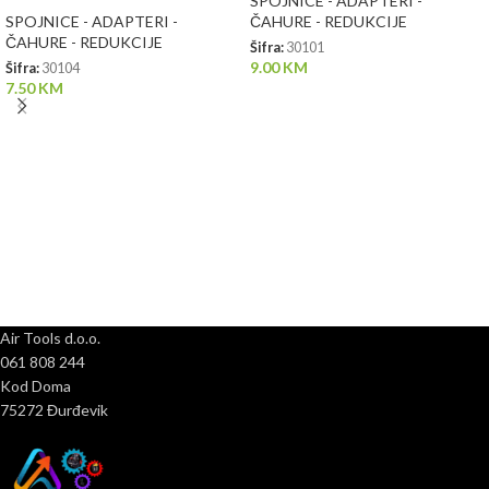
SPOJNICE - ADAPTERI -
SPOJNICE - ADAPTERI -
ČAHURE - REDUKCIJE
ČAHURE - REDUKCIJE
Šifra:
30101
9.00
KM
Šifra:
30104
7.50
KM
Air Tools d.o.o.
061 808 244
Kod Doma
75272 Đurđevik