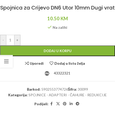
Spojnica za Crijevo DN6 Utor 10mm Dugi vrat
10.50
KM
Na zalihi
Alternative:
-
+
DODAJ U KORPU
Uporedi
Dodaj u listu želja
43322321
Barkod:
5902553774726
Šifra:
30099
Kategorija:
SPOJNICE - ADAPTERI - ČAHURE - REDUKCIJE
Podijeli: