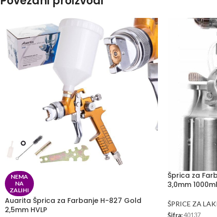
Povezani proizvodi
Šprica za Far
NEMA
NA
3,0mm 1000m
ZALIHI
Auarita Šprica za Farbanje H-827 Gold
ŠPRICE ZA LAK
2,5mm HVLP
Šifra:
40137