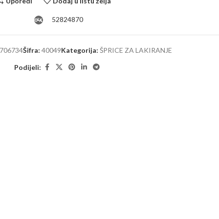
Uporedi
Dodaj u listu želja
52824870
706734
Šifra:
40049
Kategorija:
ŠPRICE ZA LAKIRANJE
Podijeli: