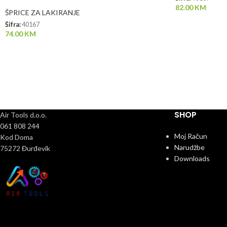
82.00
KM
ŠPRICE ZA LAKIRANJE
Šifra:
40167
74.00
KM
SHOP
Air Tools d.o.o.
061 808 244
Moj Račun
Kod Doma
Narudžbe
75272 Đurđevik
Downloads