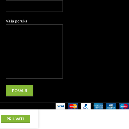
Vaša poruka
Please leave this field empty.
Alternative:
PRIHVATI