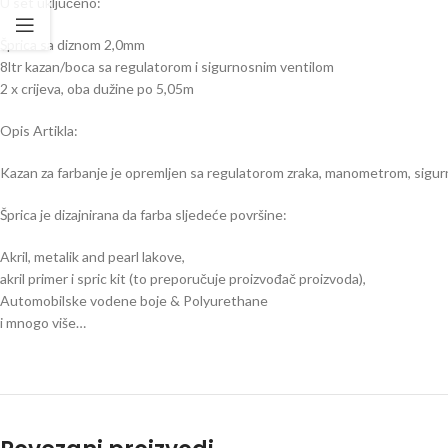
U set uključeno:
Šprica sa diznom 2,0mm
8ltr kazan/boca sa regulatorom i sigurnosnim ventilom
2 x crijeva, oba dužine po 5,05m
Opis Artikla:
Kazan za farbanje je opremljen sa regulatorom zraka, manometrom, sigurn
Šprica je dizajnirana da farba sljedeće površine:
Akril, metalik and pearl lakove,
akril primer i spric kit (to preporučuje proizvođač proizvoda),
Automobilske vodene boje & Polyurethane
i mnogo više…