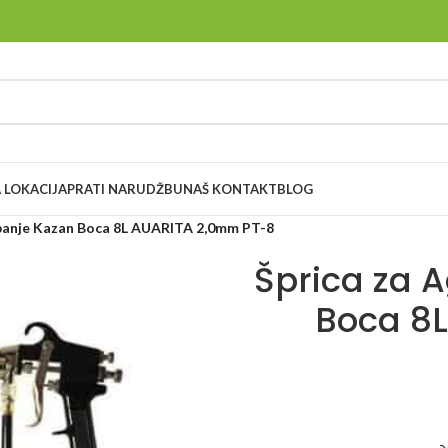
 LOKACIJA
PRATI NARUDŽBU
NAŠ KONTAKT
BLOG
rbanje Kazan Boca 8L AUARITA 2,0mm PT-8
Šprica za 
Boca 8