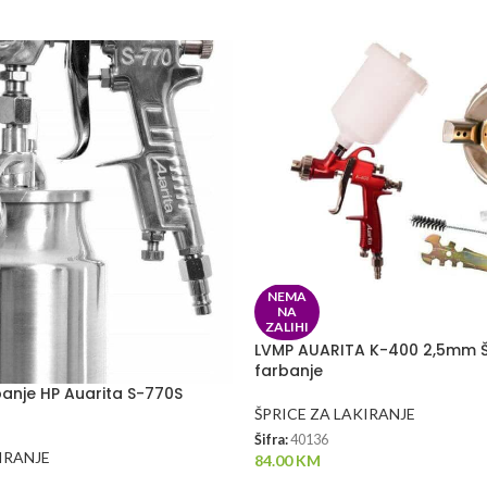
NEMA
NA
ZALIHI
LVMP AUARITA K-400 2,5mm Š
farbanje
banje HP Auarita S-770S
l
ŠPRICE ZA LAKIRANJE
Šifra:
40136
IRANJE
84.00
KM