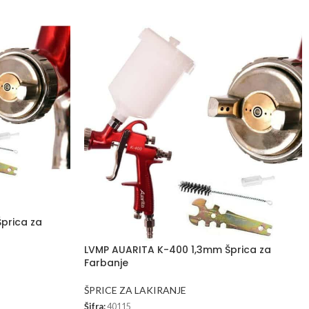
prica za
LVMP AUARITA K-400 1,3mm Šprica za
Farbanje
ŠPRICE ZA LAKIRANJE
Šifra:
40115