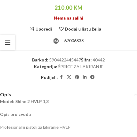
210.00
KM
Nema na zalihi
Uporedi
Dodaj u listu želja
67006838
Barkod:
5904422445447
Šifra:
40442
Kategorija:
ŠPRICE ZA LAKIRANJE
Podijeli:
Opis
Model: Shine 2 HVLP 1,3
Opis proizvoda
Profesionalni pištolj za lakiranje HVLP