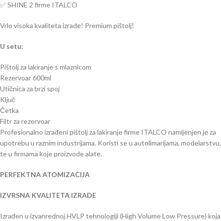
✅ SHINE 2 firme ITALCO
Vrlo visoka kvaliteta izrade! Premium pištolj!
U setu:
Pištolj za lakiranje s mlaznicom
Rezervoar 600ml
Utičnica za brzi spoj
Ključ
Četka
Filtr za rezervoar
Profesionalno izrađeni pištolj za lakiranje firme ITALCO namijenjen je za
upotrebu u raznim industrijama. Koristi se u autolimarijama, modelarstvu,
te u firmama koje proizvode alate.
PERFEKTNA ATOMIZACIJA
IZVRSNA KVALITETA IZRADE
Izrađen u izvanrednoj HVLP tehnologiji (High Volume Low Pressure) koja