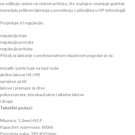
se odlikuje radom na niskom pritisku, što značajno smanjuje gubitak
materijala prilikom lakiranja u poređenju s pištoljima u HP tehnologiji.
Posjeduje tri regulacije:
regulacija boje
regulacija protoka
regulacija pritiska
Pištolj za lakiranje s profesionalnom mlaznicom pogodan je za:
metalik i perle boje na bazi vode
akrilne lakove HS i MS
sprejeve za kit
lakove i premaze za drvo
poliuretanske, klorokaučukne i alkidne lakove
i druge
Tehnički podaci:
Mlaznica: 1,3mm HVLP
Kapacitet rezervoara: 600ml
Potrošnja zraka: 390-450 l/min