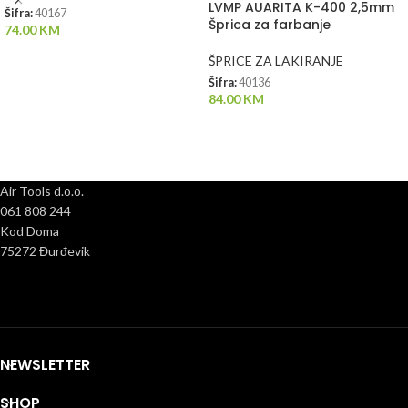
LVMP AUARITA K-400 2,5mm
Šifra:
40167
Šprica za farbanje
74.00
KM
ŠPRICE ZA LAKIRANJE
Šifra:
40136
84.00
KM
Air Tools d.o.o.
061 808 244
Kod Doma
75272 Đurđevik
NEWSLETTER
SHOP