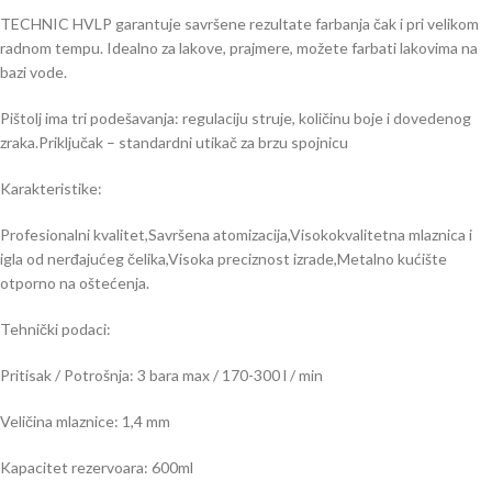
TECHNIC HVLP garantuje savršene rezultate farbanja čak i pri velikom
radnom tempu. Idealno za lakove, prajmere, možete farbati lakovima na
bazi vode.
Pištolj ima tri podešavanja: regulaciju struje, količinu boje i dovedenog
zraka.Priključak – standardni utikač za brzu spojnicu
Karakteristike:
Profesionalni kvalitet,Savršena atomizacija,Visokokvalitetna mlaznica i
igla od nerđajućeg čelika,Visoka preciznost izrade,Metalno kućište
otporno na oštećenja.
Tehnički podaci:
Pritisak / Potrošnja: 3 bara max / 170-300 l / min
Veličina mlaznice: 1,4 mm
Kapacitet rezervoara: 600ml