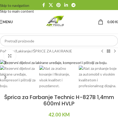
Skip to navigation
Skip to main content
MENU
0.00
K
Početna
/
Lakiranje
/
ŠPRICE ZA LAKIRANJE
Klikni da uvećaš
Šprica za Farbanje Technic H-827B 1,4mm
600ml HVLP
42.00
KM