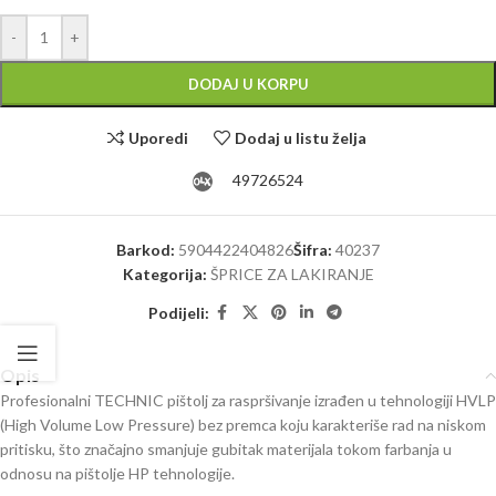
Alternative:
-
+
DODAJ U KORPU
Uporedi
Dodaj u listu želja
49726524
Barkod:
5904422404826
Šifra:
40237
Kategorija:
ŠPRICE ZA LAKIRANJE
Podijeli:
Opis
Profesionalni TECHNIC pištolj za raspršivanje izrađen u tehnologiji HVLP
(High Volume Low Pressure) bez premca koju karakteriše rad na niskom
pritisku, što značajno smanjuje gubitak materijala tokom farbanja u
odnosu na pištolje HP tehnologije.