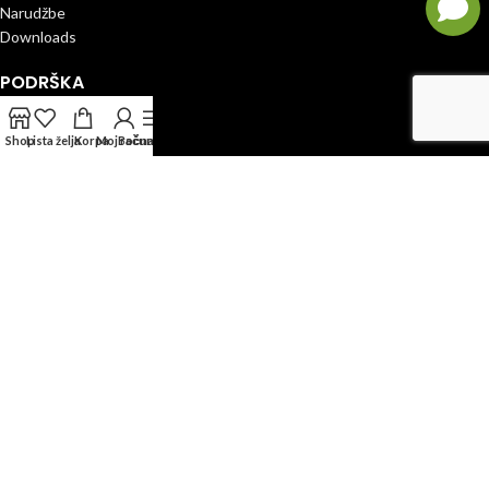
Narudžbe
Downloads
PODRŠKA
Prati Narudžbu
Shop
Lista želja
Korpa
Moj račun
Bočna Traka
Politika Privatnosti
Politika Povrata Novca
Uslovi Kupovine
Popusti – Bonifikacije
POSALJI EMAIL
Vaše ime
Vaš email