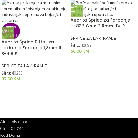
Auarita Šprica za Farbanje
H-827 Gold 2,0mm HVLP
NEMA
NA
ZALIHI
ŠPRICE ZA LAKIRANJE
Auarita Šprica Pištolj za
Šifra:
40059
Lakiranje Farbanje 1,8mm 1L
68.00
KM
S-990S
ŠPRICE ZA LAKIRANJE
Šifra:
40233
37.00
KM
Air Tools d.o.o.
061 808 244
Kod Doma