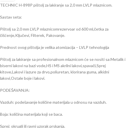
TECHNIC H-898P pištolj za lakiranje sa 2,0 mm LVLP mlaznicom.
Sastav seta:
Pištolj sa 2,0 mm LVLP mlaznicomrezervoar od 600 ml,četka za
čišćenje,Ključevi, Filterek, Pakovanje.
Prednost ovog pištolja je velika atomizacija – LVLP tehnologija
Pištolj za lakiranje sa profesionalnom mlaznicom će se nositi sa:Metalik i
biserni lakovi na bazi vode,HS i MS akrilni lakovi,spavači,Sprej
kitove,Lakovi i lazure za drvo,poliuretan, klorirana guma, alkidni
lakovi,Ostale boje i lakovi.
PODEŠAVANJA:
Vazduh: podešavanje količine materijala u odnosu na vazduh.
Boja: količina materijala koji se baca.
Sprej: okrugli ili ravni uzorak prskanja.