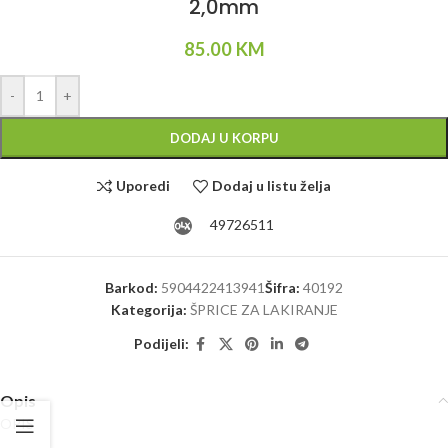
2,0mm
85.00
KM
-
+
DODAJ U KORPU
Uporedi
Dodaj u listu želja
49726511
Barkod:
5904422413941
Šifra:
40192
Kategorija:
ŠPRICE ZA LAKIRANJE
Podijeli:
Opis
OPIS