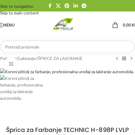
Skip to navigation
Skip to main content
MENU
0.00
K
Početna
/
Lakiranje
/
ŠPRICE ZA LAKIRANJE
Klikni da uvećaš
Šprica za Farbanje TECHNIC H-898P LVLP