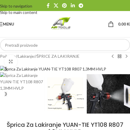
Skip to navigation
Skip to main content
MENU
0.00
K
Početna
/
Lakiranje
/
ŠPRICE ZA LAKIRANJE
Klikni da uvećaš
Šprica Za Lakiranje YUAN-TIE YT108 R807