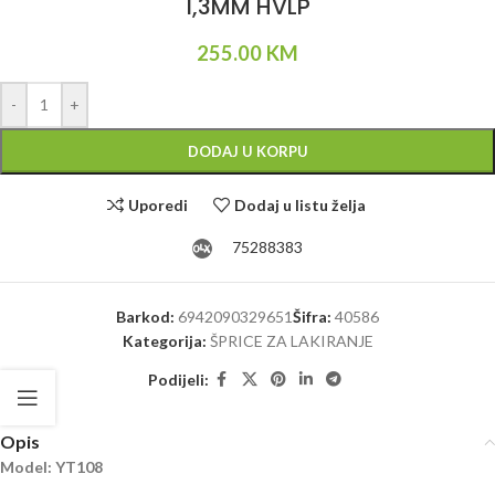
1,3MM HVLP
255.00
KM
Alternative:
-
+
DODAJ U KORPU
Uporedi
Dodaj u listu želja
75288383
Barkod:
6942090329651
Šifra:
40586
Kategorija:
ŠPRICE ZA LAKIRANJE
Podijeli:
Opis
Model: YT108