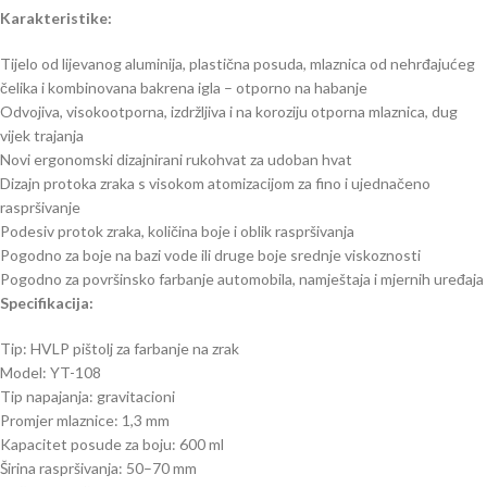
Karakteristike:
Tijelo od lijevanog aluminija, plastična posuda, mlaznica od nehrđajućeg
čelika i kombinovana bakrena igla – otporno na habanje
Odvojiva, visokootporna, izdržljiva i na koroziju otporna mlaznica, dug
vijek trajanja
Novi ergonomski dizajnirani rukohvat za udoban hvat
Dizajn protoka zraka s visokom atomizacijom za fino i ujednačeno
raspršivanje
Podesiv protok zraka, količina boje i oblik raspršivanja
Pogodno za boje na bazi vode ili druge boje srednje viskoznosti
Pogodno za površinsko farbanje automobila, namještaja i mjernih uređaja
Specifikacija:
Tip: HVLP pištolj za farbanje na zrak
Model: YT-108
Tip napajanja: gravitacioni
Promjer mlaznice: 1,3 mm
Kapacitet posude za boju: 600 ml
Širina raspršivanja: 50–70 mm