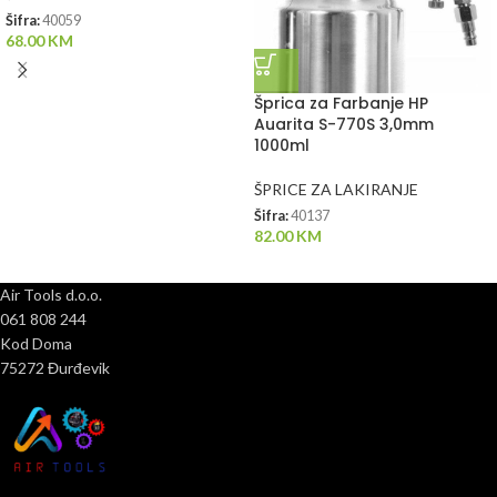
Šifra:
40059
68.00
KM
Šprica za Farbanje HP
Auarita S-770S 3,0mm
1000ml
ŠPRICE ZA LAKIRANJE
Šifra:
40137
82.00
KM
Air Tools d.o.o.
061 808 244
Kod Doma
75272 Đurđevik