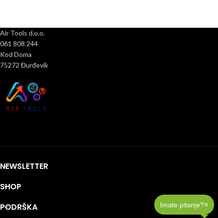
Air Tools d.o.o.
061 808 244
Kod Doma
75272 Đurđevik
NEWSLETTER
SHOP
×
Imate pitanje?
PODRŠKA