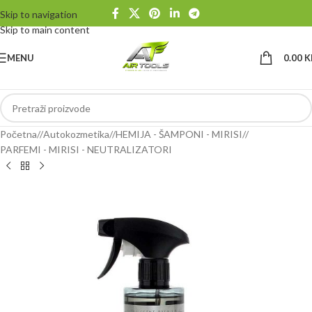
Skip to navigation
Skip to main content
MENU
0.00
K
Početna
/
Autokozmetika
/
HEMIJA - ŠAMPONI - MIRISI
/
PARFEMI - MIRISI - NEUTRALIZATORI