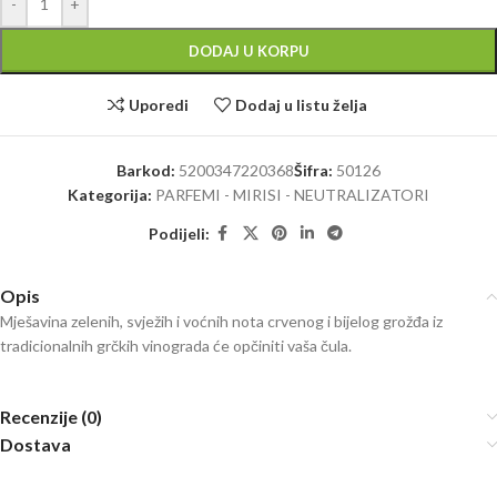
-
+
DODAJ U KORPU
Uporedi
Dodaj u listu želja
Barkod:
5200347220368
Šifra:
50126
Kategorija:
PARFEMI - MIRISI - NEUTRALIZATORI
Podijeli:
Opis
Mješavina zelenih, svježih i voćnih nota crvenog i bijelog grožđa iz
tradicionalnih grčkih vinograda će opčiniti vaša čula.
Recenzije (0)
Dostava