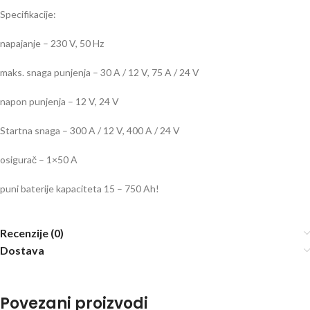
Specifikacije:
napajanje – 230 V, 50 Hz
maks. snaga punjenja – 30 A / 12 V, 75 A / 24 V
napon punjenja – 12 V, 24 V
Startna snaga – 300 A / 12 V, 400 A / 24 V
osigurač – 1×50 A
puni baterije kapaciteta 15 – 750 Ah!
Recenzije (0)
Dostava
Povezani proizvodi