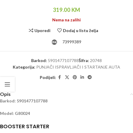
319.00
KM
Nema na zalihi
Uporedi
Dodaj u listu želja
73999389
Barkod:
5901477107788
Šifra:
20748
Kategorija:
PUNJAČI ISPRAVLJAČI I STARTANJE AUTA
Podijeli:
Opis
Barkod: 5901477107788
Model: G80024
BOOSTER STARTER