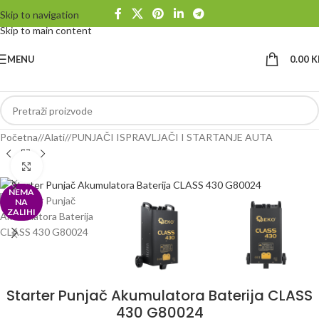
Skip to navigation
Skip to main content
MENU
0.00
K
Početna
/
Alati
/
PUNJAČI ISPRAVLJAČI I STARTANJE AUTA
Klikni da uvećaš
NEMA
NA
ZALIHI
Starter Punjač Akumulatora Baterija CLASS
430 G80024