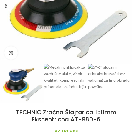
Klikni da uvećaš
TECHNIC Zračna Šlajfarica 150mm
Ekscentricna AT-980-6
84.00
KM