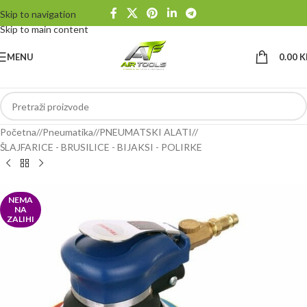
Skip to navigation
Skip to main content
MENU
0.00
K
Početna
/
Pneumatika
/
PNEUMATSKI ALATI
/
ŠLAJFARICE - BRUSILICE - BIJAKSI - POLIRKE
NEMA
NA
ZALIHI