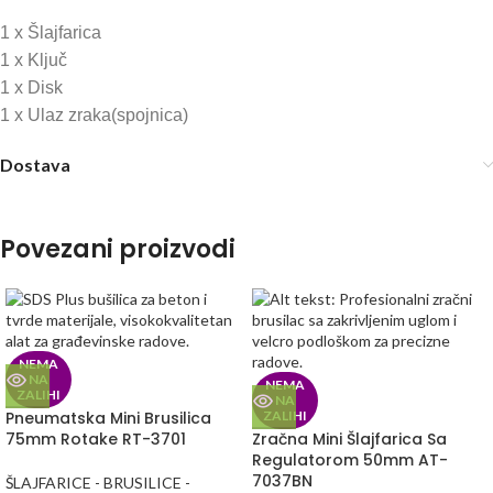
1 x Šlajfarica
1 x Ključ
1 x Disk
1 x Ulaz zraka(spojnica)
Dostava
Povezani proizvodi
NEMA
NA
NEMA
ZALIHI
NA
Pneumatska Mini Brusilica
ZALIHI
75mm Rotake RT-3701
Zračna Mini Šlajfarica Sa
Regulatorom 50mm AT-
7037BN
ŠLAJFARICE - BRUSILICE -