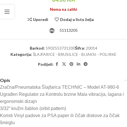
Nema na zalihi
Uporedi
Dodaj u listu želja
51113205
Barkod:
5902553731200
Šifra:
20014
Kategorija:
ŠLAJFARICE - BRUSILICE - BIJAKSI - POLIRKE
Podijeli:
Opis
Zračna/Pneumatska Šlajfarica TECHNIC – Model AT-980-6
Ugrađen Regulator za Kontrolu brzine Mala vibracija, lagana i
ergonomski dizajn
3/32” kružni šablon (orbit pattern)
Koristi Vinyl padove za PSA paper ili čičak diskove za čičak
šmirglu