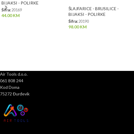
BIJAKSI - POLIRKE
ŠLAJFARICE - BRUSILICE -
Šifra:
20169
BIJAKSI - POLIRKE
44.00
KM
Šifra:
20190
98.00
KM
Air Tools d.o.o.
061 808 244
Kod Doma
75272 Đurđevik