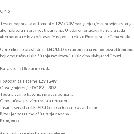
OPIS
Tester napona za automobile
12V / 24V
namijenjen je za provjeru stanja
akumulatora i ispravnosti punjenja. Uređaj omogućava kontrolu rada
alternatora te brzo očitavanje napona u električnim instalacijama vozila.
Opremljen je preglednim
LED/LCD ekranom sa crvenim osvjetljenjem
,
koji omogućava lako čitanje rezultata i u uslovima slabije vidljivosti.
Karakteristike proizvoda:
Pogodan za sisteme
12V i 24V
Opseg mjerenja:
DC 8V – 30V
Testira stanje baterije i proces punjenja
Omogućava provjeru rada alternatora
Jasan osvijetljen LED/LCD displej (crveno osvjetljenje)
Brzo i jednostavno očitavanje napona
Primjena:
Automobilske električne instalacije