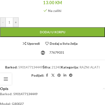
13.00
KM
Na zalihi
Alternative:
-
+
DODAJ U KORPU
Uporedi
Dodaj u listu želja
77679031
Barkod:
5901477134449
Šifra:
21240
Kategorija:
RAZNI ALATI
Podijeli:
Opis
Barkod: 5901477134449
Model: G80027