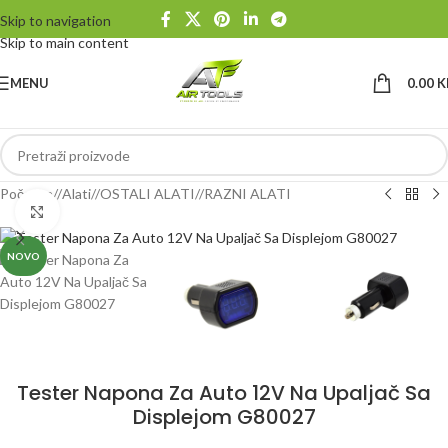
Skip to navigation
Skip to main content
MENU
0.00
K
Početna
/
Alati
/
OSTALI ALATI
/
RAZNI ALATI
Klikni da uvećaš
NOVO
Tester Napona Za Auto 12V Na Upaljač Sa
Displejom G80027