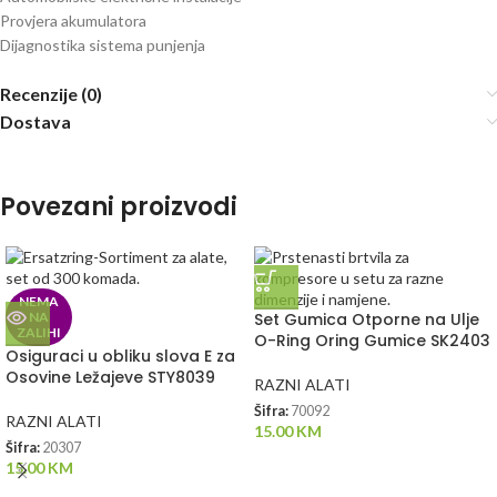
Provjera akumulatora
Dijagnostika sistema punjenja
Recenzije (0)
Dostava
Povezani proizvodi
NEMA
NA
Set Gumica Otporne na Ulje
ZALIHI
O-Ring Oring Gumice SK2403
Osiguraci u obliku slova E za
Osovine Ležajeve STY8039
RAZNI ALATI
Šifra:
70092
RAZNI ALATI
15.00
KM
Šifra:
20307
15.00
KM