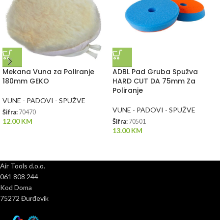
Mekana Vuna za Poliranje
ADBL Pad Gruba Spužva
180mm GEKO
HARD CUT DA 75mm Za
Poliranje
VUNE - PADOVI - SPUŽVE
VUNE - PADOVI - SPUŽVE
Šifra:
70470
12.00
KM
Šifra:
70501
13.00
KM
Air Tools d.o.o.
061 808 244
Kod Doma
75272 Đurđevik