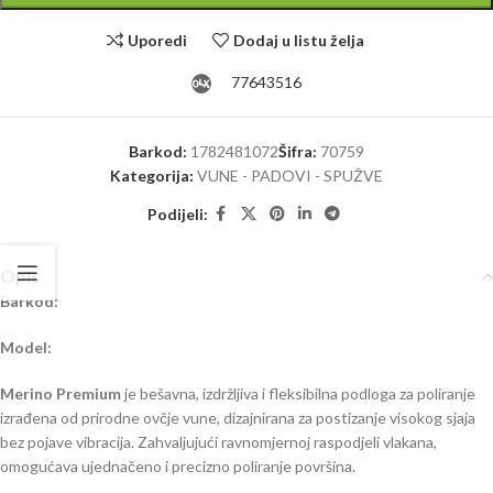
Uporedi
Dodaj u listu želja
77643516
Barkod:
1782481072
Šifra:
70759
Kategorija:
VUNE - PADOVI - SPUŽVE
Podijeli:
Opis
Barkod:
Model:
Merino Premium
je bešavna, izdržljiva i fleksibilna podloga za poliranje
izrađena od prirodne ovčje vune, dizajnirana za postizanje visokog sjaja
bez pojave vibracija. Zahvaljujući ravnomjernoj raspodjeli vlakana,
omogućava ujednačeno i precizno poliranje površina.