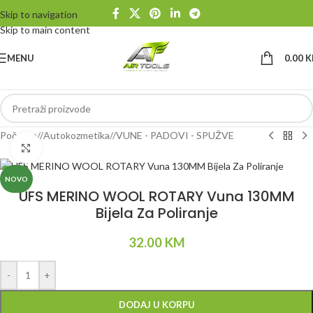
Skip to navigation
Skip to main content
MENU
0.00
K
Početna
/
Autokozmetika
/
VUNE - PADOVI - SPUŽVE
Klikni da uvećaš
NOVO
UFS MERINO WOOL ROTARY Vuna 130MM
Bijela Za Poliranje
32.00
KM
Alternative:
-
+
DODAJ U KORPU