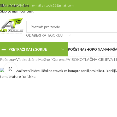
Skip to navigation
ontakt: 061/808-244 e-mail: airtools21@gmail.com
Skip to main content
ODABERI KATEGORIJU
PRETRAŽI KATEGORIJE
POČETNA
SHOP
O NAMA
NAŠA
Početna
/
Visokotlačne Mašine i Oprema
/
VISOKOTLAČNA CRIJEVA I
Klikni da uvećaš