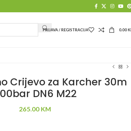
PRIJAVA / REGISTRACIJA
0.00
K
no Crijevo za Karcher 30m
00bar DN6 M22
265.00
KM
Alternative: