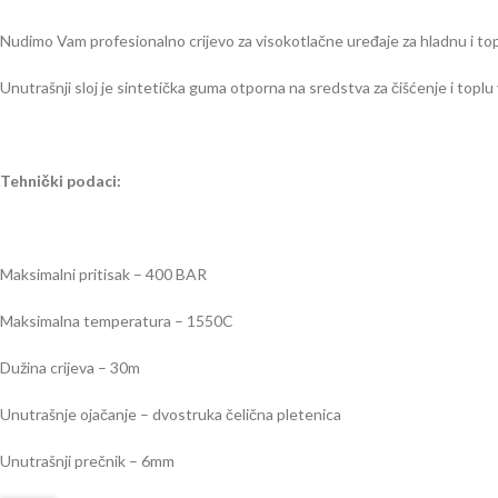
Nudimo Vam profesionalno crijevo za visokotlačne uređaje za hladnu i to
Unutrašnji sloj je sintetička guma otporna na sredstva za čišćenje i toplu 
Tehnički podaci:
Maksimalni pritisak – 400 BAR
Maksimalna temperatura – 1550C
Dužina crijeva – 30m
Unutrašnje ojačanje – dvostruka čelična pletenica
Unutrašnji prečnik – 6mm