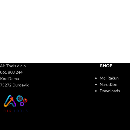
SHOP
Air Tools d.o.o.
061 808 244
Moj Račun
Kod Doma
Narudžbe
75272 Đurđevik
Downloads