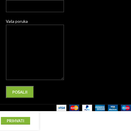
Vaša poruka
Please leave this field empty.
Alternative:
PRIHVATI