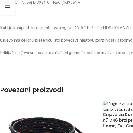
Priključak – Navoj M22x1,5 – Navoj M22x1,5
Kabl je kompatibilan, između ostalog, sa KARCHER HD / HDS i KRANZLE 
Crijevo ima čeličnu pletenicu, što povećava njegovu izdržljivost i otporn
Priključci crijeva su dodatno zaštićeni gumenim poklopcima kako bi se spri
Povezani proizvodi
Crijevo za Kar
K7 DN6 brzi p
Home, Full Co