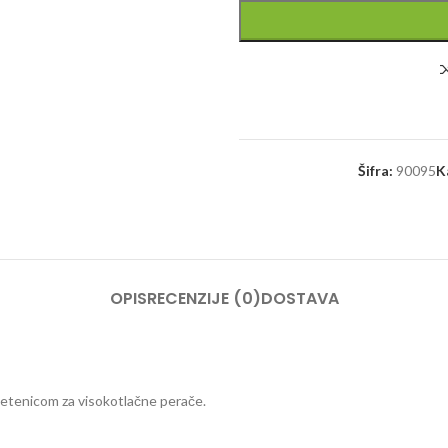
Šifra:
90095
K
OPIS
RECENZIJE (0)
DOSTAVA
nicom za visokotlačne perače.