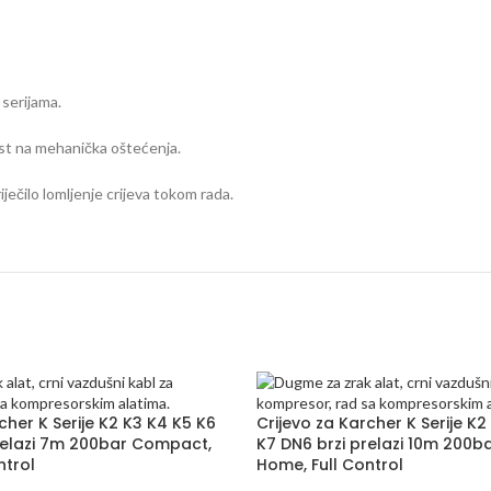
serijama.
ost na mehanička oštećenja.
ječilo lomljenje crijeva tokom rada.
cher K Serije K2 K3 K4 K5 K6
Crijevo za Karcher K Serije K2
relazi 7m 200bar Compact,
K7 DN6 brzi prelazi 10m 200
ntrol
Home, Full Control