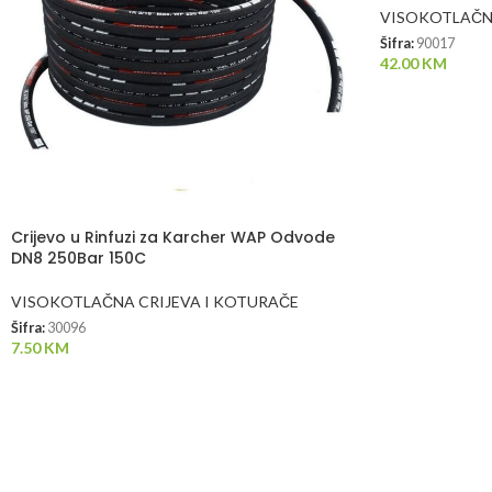
VISOKOTLAČNA
Šifra:
90017
42.00
KM
Crijevo u Rinfuzi za Karcher WAP Odvode
DN8 250Bar 150C
VISOKOTLAČNA CRIJEVA I KOTURAČE
Šifra:
30096
7.50
KM