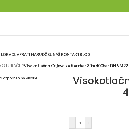
 LOKACIJA
PRATI NARUDŽBU
NAŠ KONTAKT
BLOG
 KOTURAČE
/
Visokotlačno Crijevo za Karcher 30m 400bar DN6 M22
Visokotlač
4
-
+