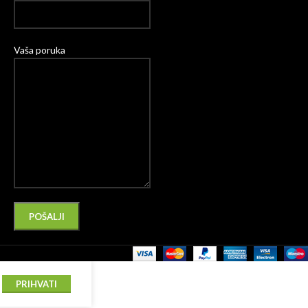
Vaša poruka
Please leave this field empty.
Alternative:
PRIHVATI