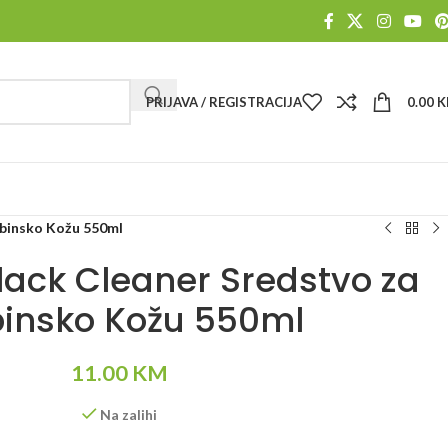
PRIJAVA / REGISTRACIJA
0.00
K
binsko Kožu 550ml
lack Cleaner Sredstvo za
insko Kožu 550ml
11.00
KM
Na zalihi