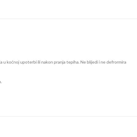
a u koćnoj upoterbi ili nakon pranja tepiha. Ne blijedi i ne defrormira
.