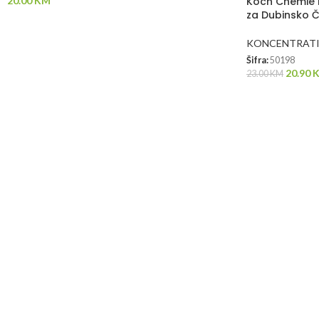
Koch Chemie P
20.00
KM
za Dubinsko Či
KONCENTRATI 
Šifra:
50198
20.90
23.00
KM