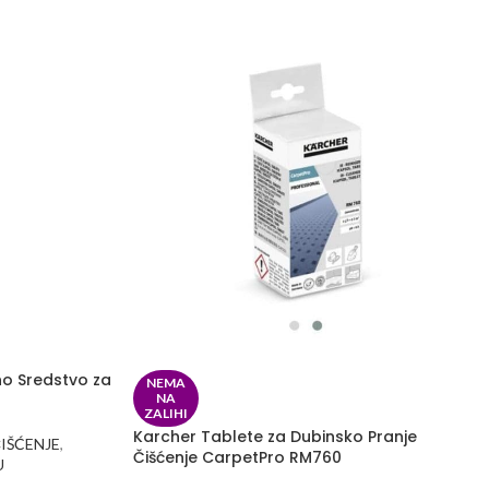
o Sredstvo za
NEMA
NA
ZALIHI
Karcher Tablete za Dubinsko Pranje
IŠĆENJE
,
Čišćenje CarpetPro RM760
U