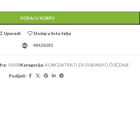
Alternative:
DODAJ U KORPU
Uporedi
Dodaj u listu želja
48428383
fra:
50038
Kategorija:
KONCENTRATI ZA DUBINSKO ČIŠĆENJE
Podijeli: