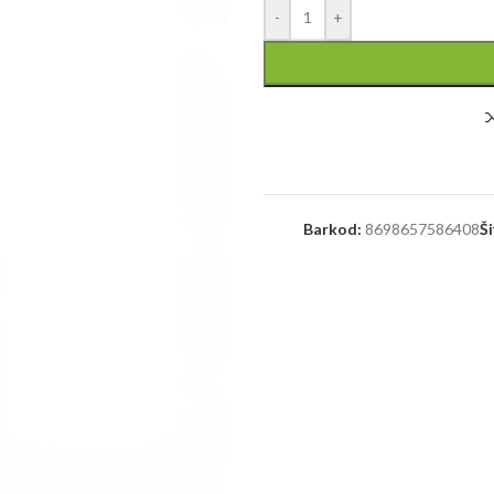
-
+
Barkod:
8698657586408
Ši