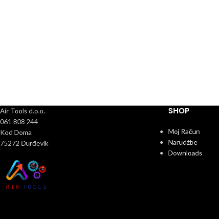
SHOP
Air Tools d.o.o.
061 808 244
Moj Račun
Kod Doma
Narudžbe
75272 Đurđevik
Downloads