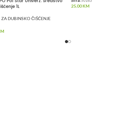
O Pol Star Univerz. Sredstvo
Šifra:
50163
šćenje 1L
25.00
KM
ZA DUBINSKO ČIŠĆENJE
KM