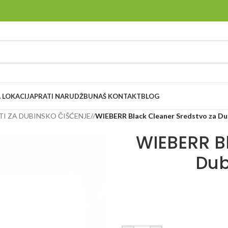
 LOKACIJA
PRATI NARUDŽBU
NAŠ KONTAKT
BLOG
I ZA DUBINSKO ČIŠĆENJE
/
WIEBERR Black Cleaner Sredstvo za Du
WIEBERR B
Dub