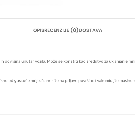
OPIS
RECENZIJE (0)
DOSTAVA
nih površina unutar vozila. Može se koristiti kao sredstvo za uklanjanje mrlj
visno od gustoće mrlje. Nanesite na prljave površine i vakumirajte mašinom