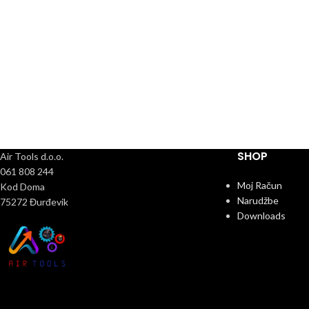
SHOP
Air Tools d.o.o.
061 808 244
Moj Račun
Kod Doma
Narudžbe
75272 Đurđevik
Downloads