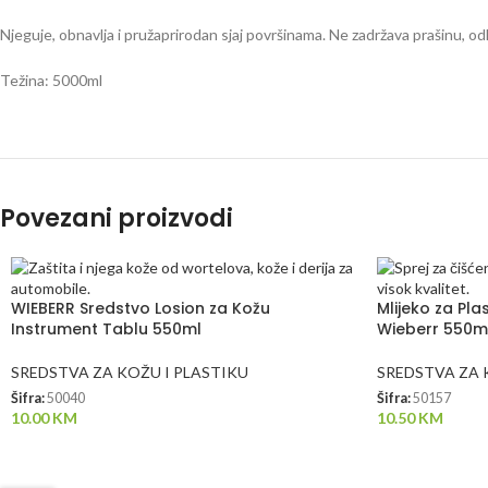
Njeguje, obnavlja i pružaprirodan sjaj površinama. Ne zadržava prašinu, odl
Težina: 5000ml
Povezani proizvodi
WIEBERR Sredstvo Losion za Kožu
Mlijeko za Pla
Instrument Tablu 550ml
Wieberr 550m
SREDSTVA ZA KOŽU I PLASTIKU
SREDSTVA ZA 
Šifra:
50040
Šifra:
50157
10.00
KM
10.50
KM