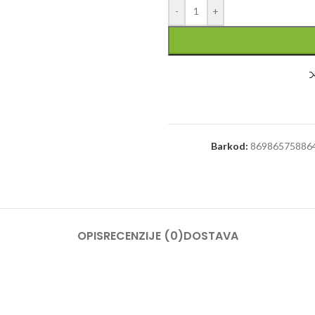
-
+
Barkod:
86986575886
OPIS
RECENZIJE (0)
DOSTAVA