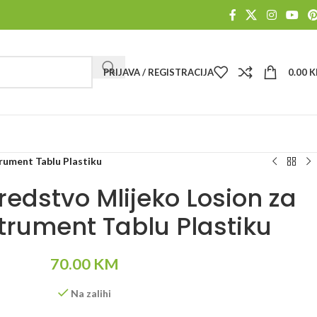
PRIJAVA / REGISTRACIJA
0.00
K
rument Tablu Plastiku
edstvo Mlijeko Losion za
trument Tablu Plastiku
70.00
KM
Na zalihi