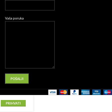
Vaša poruka
Please leave this field empty.
Alternative:
PRIHVATI