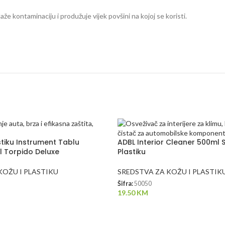
aže kontaminaciju i produžuje vijek povšini na kojoj se koristi.
stiku Instrument Tablu
ADBL Interior Cleaner 500ml S
l Torpido Deluxe
Plastiku
KOŽU I PLASTIKU
SREDSTVA ZA KOŽU I PLASTIK
Šifra:
50050
19.50
KM