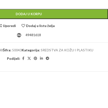
Alternative:
DODAJ U KORPU
Uporedi
Dodaj u listu želja
49481618
48
Šifra:
50043
Kategorija:
SREDSTVA ZA KOŽU I PLASTIKU
Podijeli: