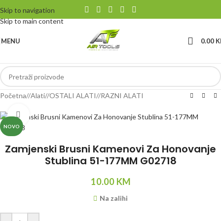
Skip to navigation
Skip to main content
MENU
0.00
K
Početna
/
Alati
/
OSTALI ALATI
/
RAZNI ALATI
Klikni da uvećaš
NOVO
Zamjenski Brusni Kamenovi Za Honovanje
Stublina 51-177MM G02718
10.00
KM
Na zalihi