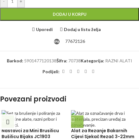
-
+
DODAJ U KORPU
Uporedi
Dodaj u listu želja
77672126
Barkod:
5901477120138
Šifra:
70738
Kategorija:
RAZNI ALATI
Podijeli:
Povezani proizvodi
Nastavci za Mini Brusilicu
Alat za Rezanje Bakarnih
Bušilicu Bijaks JC1903
Cijevi Sjekač Rezač 3-22mm