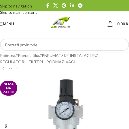
Skip to navigation
Skip to main content
MENU
0.00
K
Početna
/
Pneumatika
/
PNEUMATSKE INSTALACIJE
/
REGULATORI - FILTERI - PODMAZIVAČI
NEMA
NA
ZALIHI