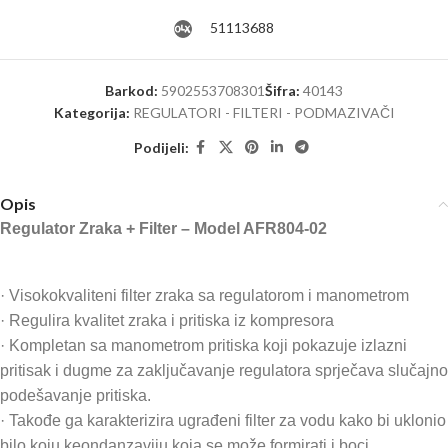
51113688
Barkod:
5902553708301
Šifra:
40143
Kategorija:
REGULATORI - FILTERI - PODMAZIVAČI
Podijeli:
Opis
Regulator Zraka + Filter – Model AFR804-02
· Visokokvaliteni filter zraka sa regulatorom i manometrom
· Regulira kvalitet zraka i pritiska iz kompresora
· Kompletan sa manometrom pritiska koji pokazuje izlazni
pritisak i dugme za zaključavanje regulatora sprječava slučajno
podešavanje pritiska.
· Takođe ga karakterizira ugrađeni filter za vodu kako bi uklonio
bilo koju keondanzaviju koja se može formirati i boci