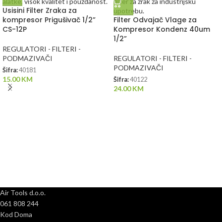
Usisini Filter Zraka za
kompresor Prigušivač 1/2”
Filter Odvajač Vlage za
CS-12P
Kompresor Kondenz 40um
1/2”
REGULATORI - FILTERI -
PODMAZIVAČI
REGULATORI - FILTERI -
PODMAZIVAČI
Šifra:
40181
15.00
KM
Šifra:
40122
24.00
KM
Air Tools d.o.o.
061 808 244
Kod Doma