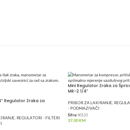
Mini Regulator Zraka za Špr
MR-2 1/4”
” Regulator Zraka za
PRIBOR ZA LAKIRANJE
,
REGULAT
- PODMAZIVAČI
Šifra:
40123
KIRANJE
,
REGULATORI - FILTERI
37.00
KM
I