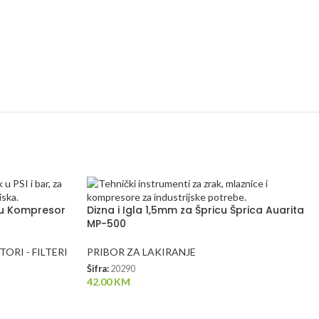
icu Kompresor
Dizna i Igla 1,5mm za Špricu Šprica Auarita
MP-500
ORI - FILTERI
PRIBOR ZA LAKIRANJE
Šifra:
20290
42.00
KM