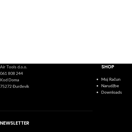
SHOP
Air Tools d.o.o.
061 808 244
Moj Račun
Kod Doma
Narudžbe
75272 Đurđevik
Downloads
NEWSLETTER