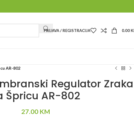
PRIJAVA / REGISTRACIJA
0.00
K
icu AR-802
embranski Regulator Zraka
a Špricu AR-802
27.00
KM
Alternative: