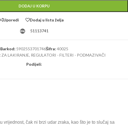
DODAJ U KORPU
Uporedi
Dodaj u listu želja
51113741
Barkod:
5902553701746
Šifra:
40025
 ZA LAKIRANJE
,
REGULATORI - FILTERI - PODMAZIVAČI
Podijeli:
ijednost, čak ni brzi udar zraka, kao što je to slučaj sa