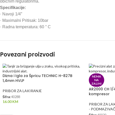
običnim regulatorima.
Specifikacije:
· Navoji 1/4”
· Maximalni Pritisak: 10bar
· Radna temperatura: 60 ° C
Povezani proizvodi
Dizna i Igla za Špricu TECHNIC H-827B
NEMA
1,4mm HVLP
NA
ZALIHI
AR2000 CH 1/4
PRIBOR ZA LAKIRANJE
kompresor
Šifra:
40288
16.00
KM
PRIBOR ZA LA
- PODMAZIVAČ