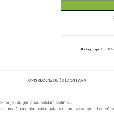
Kategorije:
PRIBOR
OPIS
RECENZIJE (0)
DOSTAVA
lakiranje i drugim pneumatskim alatima..
 tome što membranski regulator ne prelazi unaprijed određenu vr