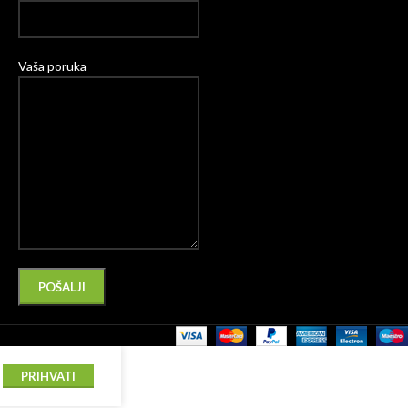
Vaša poruka
Please leave this field empty.
Alternative:
PRIHVATI