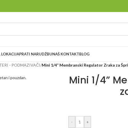
 LOKACIJA
PRATI NARUDŽBU
NAŠ KONTAKT
BLOG
LTERI - PODMAZIVAČI
/
Mini 1/4” Membranski Regulator Zraka za Špr
Mini 1/4” M
z
-
+