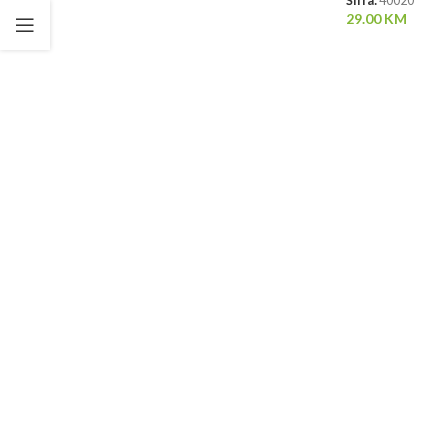
Šifra:
40020
29.00
KM